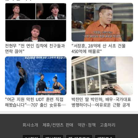
전현무 "전 연인 집착에 친구들과
"서장훈, 28억에 산 서초 건물
연락 끊어"
450억에 매물로"
"여군 지원 막힌 UDT 훈련 직접
박찬민 딸 박민하, 배우·국가대표
해봤습니다"…707 출신 女유튜버
병행하더니…여유로운 근황 공개
'완벽 소화'
회사소개
제휴/컨텐츠 판매
약관·정책
고충처리