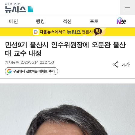
메인
랭킹
섹션
포토
민선9기 울산시 인수위원장에 오문완 울산
대 교수 내정
기사등록
2026/06/14 22:27:53
가
가
구글에서 선호하는 매체로 추가