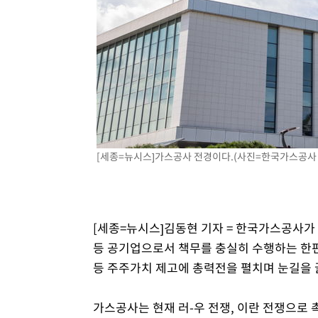
-10950초 전 >
11시간 압수수색에 성접대 파문까지…'쑥대밭' 된 축구
-9972초 전 >
[속보]규제합리화위원회 부위원장에 김태유 서울대 공대 
태 후임
-6330초 전 >
[속보]국힘 윤리위, '돌려차기 발언' 진종오·서범수 징계 
-1655초 전 >
[속보] 7월 중국 수출 23.9%↑ 수입 27.5%↑…무역총액 
19분 전 >
[속보]'채상병 순직 책임' 임성근, 항소심도 징역 3년
21분 전 >
[속보]종합특검, '관저이전 봐주기 감사' 유병호 구속기소
[세종=뉴시스]가스공사 전경이다.(사진=한국가스공사 제
[세종=뉴시스]김동현 기자 = 한국가스공사가
등 공기업으로서 책무를 충실히 수행하는 한편
등 주주가치 제고에 총력전을 펼치며 눈길을 
가스공사는 현재 러-우 전쟁, 이란 전쟁으로