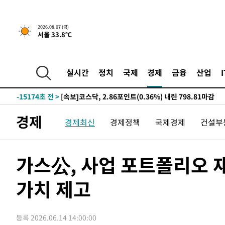
-23091초 전 >
[속보]이 대통령, '호우피해' 안동·의성 관할 4개 면 특
선포
-23054초 전 >
[단독]중수청 지원 검사들, 정원 초과 시 낮은 계급 임용
2026.08.07 (금)
서울 33.8℃
갈 수도
-21025초 전 >
낮 최고 37도 찜통더위…곳곳 소나기·강원 많은 비[내일
-19331초 전 >
SK하이닉스, 용인·청주 팹에 54조 투자…"AI 메모리 수
응"
-16187초 전 >
여자배구 이재영·이다영 자매, 아제르바이잔 투란VC 입
실시간
정치
국제
경제
금융
산업
-15440초 전 >
외국인 심판 성 접대 7경기 들여다보니…한국 축구 '5승 2
-15174초 전 >
[속보]코스닥, 2.86포인트(0.36%) 내린 798.81마감
-15127초 전 >
[속보]코스피, 6200선 약보합…0.60% 내린 6258.77에
경제
경제최신
경제정책
국제경제
건설부
-15107초 전 >
[속보]원·달러 환율, 7.7원 내린 1416.1원 마감
-14996초 전 >
[속보] 노원서 40.1도 관측…서울, 2018년 이후 첫 40도
-12086초 전 >
[속보]종합특검, '계엄 수용공간 확보' 신용해 前교정본
가스公, 사업 포트폴리오
-10959초 전 >
외신들도 주목한 韓축구 파문…"국민적 공분에 수사 재개
가치 제고
-10930초 전 >
11시간 압수수색에 성접대 파문까지…'쑥대밭' 된 축구
-9952초 전 >
[속보]규제합리화위원회 부위원장에 김태유 서울대 공대 
태 후임
-6310초 전 >
[속보]국힘 윤리위, '돌려차기 발언' 진종오·서범수 징계 
등록 2026.06.14 14:00:00
-1635초 전 >
[속보] 7월 중국 수출 23.9%↑ 수입 27.5%↑…무역총액 