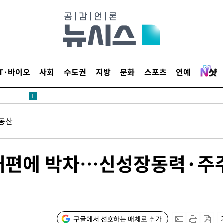
별재난지역
…희망지 못
날씨]
요 선제 대
단
IT·바이오
사회
수도권
지방
문화
스포츠
연예
무'
 마쳐
동산
부장 기소
 재편에 박차…신성장동력·주
"
협회
교수…이병
절차 개시
구글에서 선호하는 매체로 추가
25.3%↑