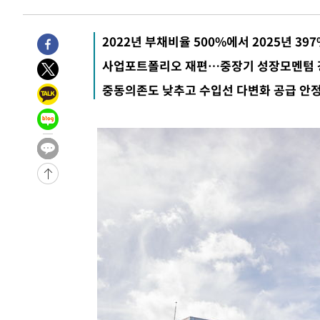
20분 전 >
[속보]'채상병 순직 책임' 임성근, 항소심도 징역 3년
22분 전 >
[속보]종합특검, '관저이전 봐주기 감사' 유병호 구속기소
2022년 부채비율 500%에서 2025년 39
-31579초 전 >
이란, "오만과 '중앙 단일 루트' 합의…북쪽 인바운드·남
사업포트폴리오 재편…중장기 성장모멘텀 
운드는 임시"
-23147초 전 >
"낮 기온 소폭 하락"…수도권 폭염중대경보, 폭염경보로
중동의존도 낮추고 수입선 다변화 공급 안
-23111초 전 >
[속보]이 대통령, '호우피해' 안동·의성 관할 4개 면 특
선포
-23074초 전 >
[단독]중수청 지원 검사들, 정원 초과 시 낮은 계급 임용
갈 수도
-21045초 전 >
낮 최고 37도 찜통더위…곳곳 소나기·강원 많은 비[내일
-19351초 전 >
SK하이닉스, 용인·청주 팹에 54조 투자…"AI 메모리 수
응"
-16207초 전 >
여자배구 이재영·이다영 자매, 아제르바이잔 투란VC 입
-15460초 전 >
외국인 심판 성 접대 7경기 들여다보니…한국 축구 '5승 2
-15194초 전 >
[속보]코스닥, 2.86포인트(0.36%) 내린 798.81마감
-15147초 전 >
[속보]코스피, 6200선 약보합…0.60% 내린 6258.77에
-15127초 전 >
[속보]원·달러 환율, 7.7원 내린 1416.1원 마감
-15016초 전 >
[속보] 노원서 40.1도 관측…서울, 2018년 이후 첫 40도
-12106초 전 >
[속보]종합특검, '계엄 수용공간 확보' 신용해 前교정본
-10979초 전 >
외신들도 주목한 韓축구 파문…"국민적 공분에 수사 재개