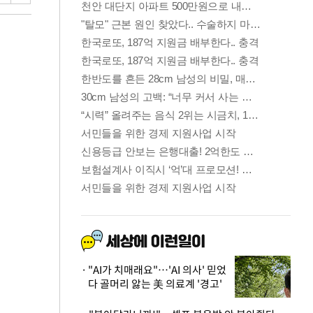
"AI가 치매래요"…'AI 의사' 믿었
다 골머리 앓는 美 의료계 '경고'