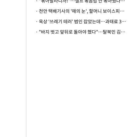
· "볶아달라니까!"…셀프 볶음밥 안 볶아줬다고 사장 폭행한 손님
· 천안 택배기사의 '매의 눈', 할머니 보이스피싱 피해 막아
· 옥상 '쓰레기 테러' 범인 잡았는데…과태료 3만원 처분에 숙박업주 허탈
· "바지 벗고 앞뒤로 돌아야 했다"…탈북민 김서아, 기쁨조 검사 수치심 회상