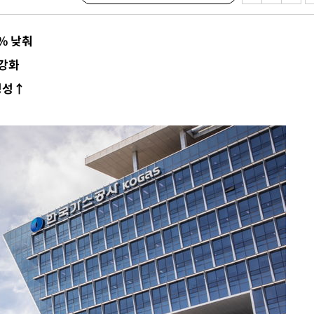
7% 낮춰
쪽 아웃바
강화
 하향
정성↑
별재난지역
…희망지 못
날씨]
요 선제 대
단
무'
 마쳐
부장 기소
"