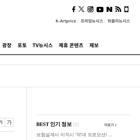
시, 스마트폰 액세서리에
NFC 더했다
K-Artprice
프라임뉴시스
위클리뉴시스
광장
포토
TV뉴시스
제휴 콘텐츠
제보