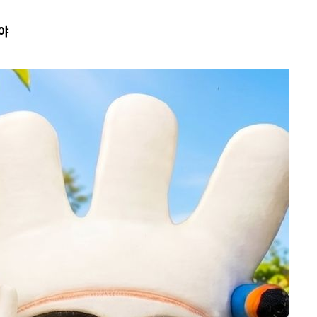
야
사망
CDC
압수수색
 등 9곳
요 선제 대
단
무'
 마쳐
부장 기소
"
협회