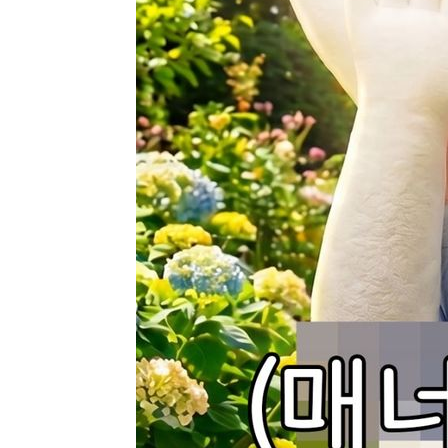
-22570초 전 >
[속보]규제합리화위원회 부위원장에 김태유 서울대 공대
병태 후임
-18928초 전 >
[속보]국힘 윤리위, '돌려차기 발언' 진종오·서범수 징계
-14253초 전 >
[속보] 7월 중국 수출 23.9%↑ 수입 27.5%↑…무역총
25.3%↑
-11413초 전 >
[속보]'채상병 순직 책임' 임성근, 항소심도 징역 3년
-11279초 전 >
[속보]종합특검, '관저이전 봐주기 감사' 유병호 구속기소
-7879초 전 >
민주 콩고 에볼라환자 4천명 돌파, 4053명 발생 1850명 
-7129초 전 >
[속보]'300억원대 사기 혐의' 차가원 대표 구속 송치
-6323초 전 >
"미 전국적 살모네라 식중독 원인은 멕시코산 할라피뇨"-- 
-4836초 전 >
[속보]경찰·노동부, HL만도 평택사업장 끼임 사망 관련 
-4717초 전 >
[속보]합수본, '투표율 허위 입력' 중앙·서울·경기도 선관위
압수수색