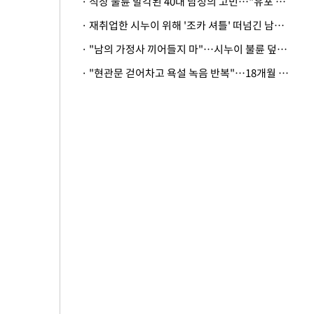
· 직장 불륜 발각된 40대 남성의 고민…"유포 동료 명예훼손·협박죄 고소 가능할까"
· 재취업한 시누이 위해 '조카 셔틀' 떠넘긴 남편…아내 "난 못한다"
· "남의 가정사 끼어들지 마"…시누이 불륜 덮으려는 남편에 억울한 아내
· "현관문 걷어차고 욕설 녹음 반복"…18개월 아기 키우는 집 뒤흔든 '앞집의 비극'