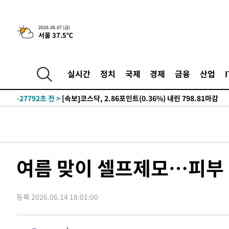
-4717초 전 >
[속보]합수본, '투표율 허위 입력' 중앙·서울·경기도 선관위
2026.08.07 (금)
서울 37.5℃
압수수색
-31949초 전 >
SK하이닉스, 용인·청주 팹에 54조 투자…"AI 메모리 수
응"
-28805초 전 >
여자배구 이재영·이다영 자매, 아제르바이잔 투란VC 입
-28058초 전 >
외국인 심판 성 접대 7경기 들여다보니…한국 축구 '5승 2
실시간
정치
국제
경제
금융
산업
-27792초 전 >
[속보]코스닥, 2.86포인트(0.36%) 내린 798.81마감
-27745초 전 >
[속보]코스피, 6200선 약보합…0.60% 내린 6258.77에
-27725초 전 >
[속보]원·달러 환율, 7.7원 내린 1416.1원 마감
-27614초 전 >
[속보] 노원서 40.1도 관측…서울, 2018년 이후 첫 40도
-24704초 전 >
[속보]종합특검, '계엄 수용공간 확보' 신용해 前교정본
-23577초 전 >
외신들도 주목한 韓축구 파문…"국민적 공분에 수사 재개
여름 맞이 셀프제모…피부 
-23548초 전 >
11시간 압수수색에 성접대 파문까지…'쑥대밭' 된 축구
-22570초 전 >
[속보]규제합리화위원회 부위원장에 김태유 서울대 공대
병태 후임
등록 2026.06.14 18:01:00
-18928초 전 >
[속보]국힘 윤리위, '돌려차기 발언' 진종오·서범수 징계
-14253초 전 >
[속보] 7월 중국 수출 23.9%↑ 수입 27.5%↑…무역총
25.3%↑
-11413초 전 >
[속보]'채상병 순직 책임' 임성근, 항소심도 징역 3년