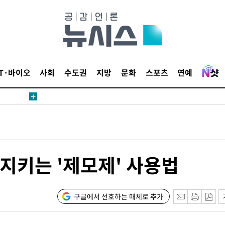
 등 9곳
요 선제 대
단
무'
IT·바이오
사회
수도권
지방
문화
스포츠
연예
 마쳐
부장 기소
"
지키는 '제모제' 사용법
협회
 교수…이
 절차 개시
구글에서 선호하는 매체로 추가
액