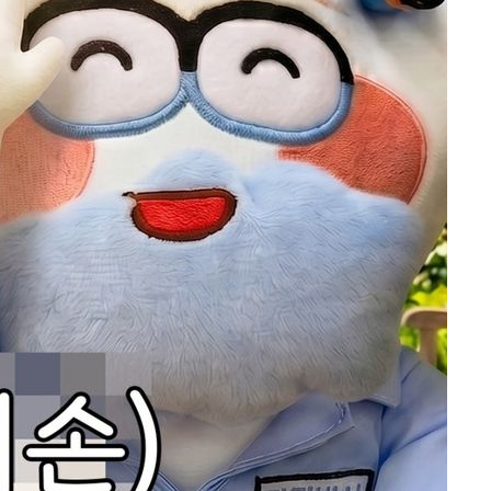
 교수…이
 절차 개시
액
사망
CDC
압수수색
 등 9곳