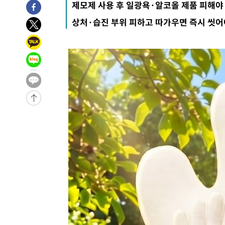
제모제 사용 후 일광욕·알코올 제품 피해야
-11279초 전 >
[속보]종합특검, '관저이전 봐주기 감사' 유병호 구속기소
상처·습진 부위 피하고 따가우면 즉시 씻어
-7879초 전 >
민주 콩고 에볼라환자 4천명 돌파, 4053명 발생 1850명 
-7129초 전 >
[속보]'300억원대 사기 혐의' 차가원 대표 구속 송치
-6323초 전 >
"미 전국적 살모네라 식중독 원인은 멕시코산 할라피뇨"-- 
-4836초 전 >
[속보]경찰·노동부, HL만도 평택사업장 끼임 사망 관련 
-4717초 전 >
[속보]합수본, '투표율 허위 입력' 중앙·서울·경기도 선관위
압수수색
-31949초 전 >
SK하이닉스, 용인·청주 팹에 54조 투자…"AI 메모리 수
응"
-28805초 전 >
여자배구 이재영·이다영 자매, 아제르바이잔 투란VC 입
-28058초 전 >
외국인 심판 성 접대 7경기 들여다보니…한국 축구 '5승 2
-27792초 전 >
[속보]코스닥, 2.86포인트(0.36%) 내린 798.81마감
-27745초 전 >
[속보]코스피, 6200선 약보합…0.60% 내린 6258.77에
-27725초 전 >
[속보]원·달러 환율, 7.7원 내린 1416.1원 마감
-27614초 전 >
[속보] 노원서 40.1도 관측…서울, 2018년 이후 첫 40도
-24704초 전 >
[속보]종합특검, '계엄 수용공간 확보' 신용해 前교정본
-23577초 전 >
외신들도 주목한 韓축구 파문…"국민적 공분에 수사 재개
-23548초 전 >
11시간 압수수색에 성접대 파문까지…'쑥대밭' 된 축구