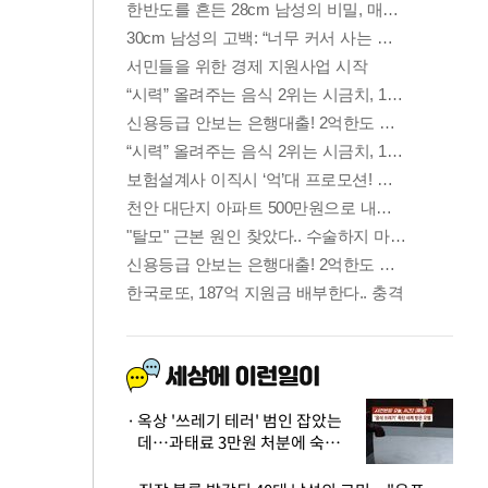
옥상 '쓰레기 테러' 범인 잡았는
데…과태료 3만원 처분에 숙박업
주 허탈