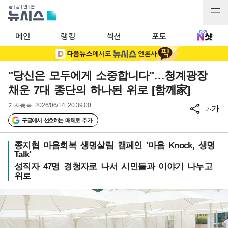
메인
랭킹
섹션
포토
"당신은 모두에게 소중합니다"…청계광장
채운 7대 종단의 하나된 위로 [함께家]
기사등록
2026/06/14 20:39:00
가
가
구글에서 선호하는 매체로 추가
종지협 마음회복 생명살림 캠페인 '마음 Knock, 생명
Talk'
성직자 47명 경청자로 나서 시민들과 이야기 나누고
위로