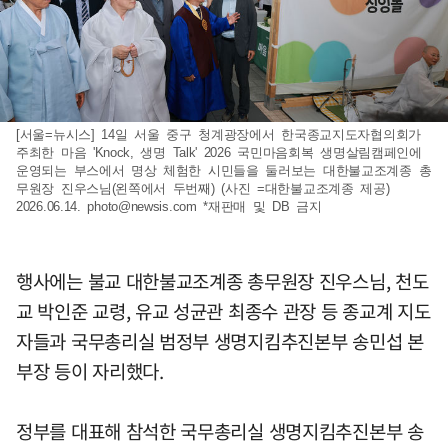
[서울=뉴시스] 14일 서울 중구 청계광장에서 한국종교지도자협의회가
주최한 마음 'Knock, 생명 Talk' 2026 국민마음회복 생명살림캠페인에
운영되는 부스에서 명상 체험한 시민들을 둘러보는 대한불교조계종 총
무원장 진우스님(왼쪽에서 두번째) (사진 =대한불교조계종 제공)
2026.06.14.
photo@newsis.com
*재판매 및 DB 금지
행사에는 불교 대한불교조계종 총무원장 진우스님, 천도
교 박인준 교령, 유교 성균관 최종수 관장 등 종교계 지도
자들과 국무총리실 범정부 생명지킴추진본부 송민섭 본
부장 등이 자리했다.
정부를 대표해 참석한 국무총리실 생명지킴추진본부 송