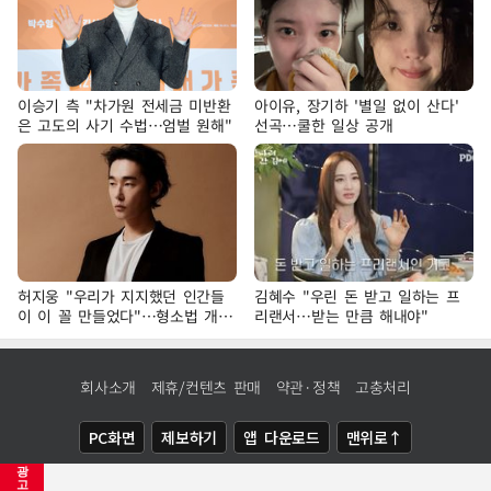
이승기 측 "차가원 전세금 미반환
아이유, 장기하 '별일 없이 산다'
은 고도의 사기 수법…엄벌 원해"
선곡…쿨한 일상 공개
허지웅 "우리가 지지했던 인간들
김혜수 "우린 돈 받고 일하는 프
이 이 꼴 만들었다"…형소법 개정
리랜서…받는 만큼 해내야"
에 격한 반응
회사소개
제휴/컨텐츠 판매
약관·정책
고충처리
PC화면
제보하기
앱 다운로드
맨위로↑
광
COPYRIGHTⓒ
NEWSIS
ALL RIGHTS RESERVED.
고