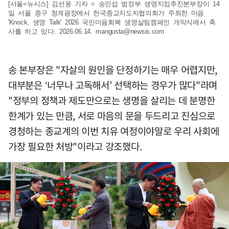
[서울=뉴시스] 김선웅 기자 = 송민섭 범정부 생명지킴추진본부장이 14
일 서울 중구 청계광장에서 한국종교지도자협의회가 주최한 마음
'Knock, 생명 Talk' 2026 국민마음회복 생명살림캠페인 개막식에서 축
사를 하고 있다. 2026.06.14.
mangusta@newsis.com
송 본부장은 "자살의 원인을 단정하기는 매우 어렵지만,
대부분은 ‘너무나 고독해서’ 선택하는 경우가 많다"라며
"정부의 정책과 제도만으로는 생명을 살리는 데 분명한
한계가 있는 만큼, 서로 마음의 문을 두드리고 진심으로
경청하는 종교계의 이번 치유 여정이야말로 우리 사회에
가장 필요한 처방"이라고 강조했다.