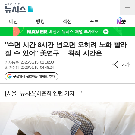
메인
랭킹
섹션
포토
"수면 시간 8시간 넘으면 오히려 노화 빨라
질 수 있어" 美연구… 최적 시간은
기사등록
2026/06/15 02:18:00
가
가
최종수정
2026/06/15 04:48:24
구글에서 선호하는 매체로 추가
[서울=뉴시스]허준희 인턴 기자 = '