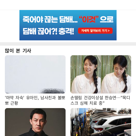
많이 본 기사
'마약 자숙' 유아인, 남사친과 볼뽀
손떨림 건강이상설 한승연…"목디
뽀 근황
스크 심해 치료 중"