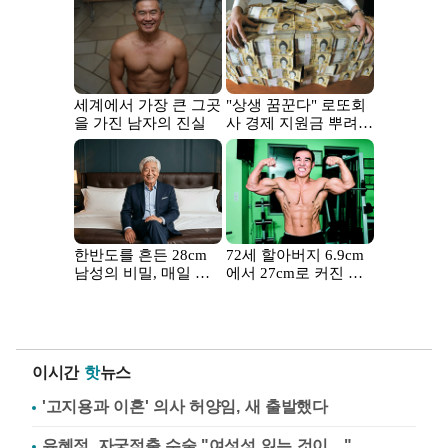
이시간
핫
뉴스
'고지용과 이혼' 의사 허양임, 새 출발했다
유혜정, 자궁적출 수술 "여성성 잃는 것이…"