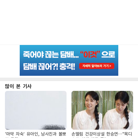
많이 본 기사
'마약 자숙' 유아인, 남사친과 볼뽀
손떨림 건강이상설 한승연…"목디