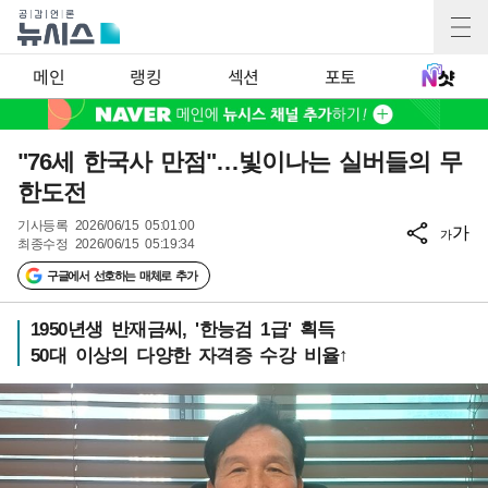
메인
랭킹
섹션
포토
"76세 한국사 만점"…빛이나는 실버들의 무
한도전
기사등록
2026/06/15 05:01:00
가
가
최종수정
2026/06/15 05:19:34
구글에서 선호하는 매체로 추가
1950년생 반재금씨, '한능검 1급' 획득
50대 이상의 다양한 자격증 수강 비율↑