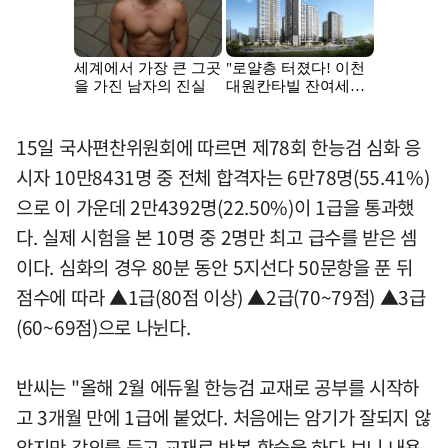
15일 국사편찬위원회에 따르면 제78회 한능검 심화 응
시자 10만8431명 중 전체 합격자는 6만78명(55.41%)
으로 이 가운데 2만4392명(22.50%)이 1급을 통과했
다. 실제 시험을 본 10명 중 2명만 최고 급수를 받은 셈
이다. 심화의 경우 80분 동안 5지선다 50문항을 푼 뒤
점수에 따라 ▲1급(80점 이상) ▲2급(70~79점) ▲3급
(60~69점)으로 나뉜다.
반씨는 "올해 2월 에듀윌 한능검 교재로 공부를 시작하
고 3개월 만에 1급에 붙었다. 처음에는 암기가 잘되지 않
았지만 강의를 듣고 교재로 반복 학습을 하다 보니 내용