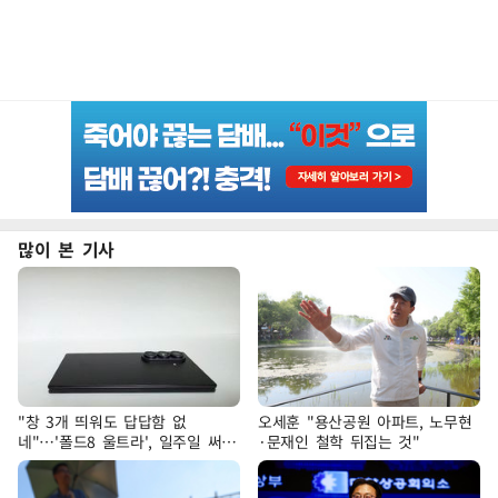
많이 본 기사
"창 3개 띄워도 답답함 없
오세훈 "용산공원 아파트, 노무현
네"…'폴드8 울트라', 일주일 써보
·문재인 철학 뒤집는 것"
니