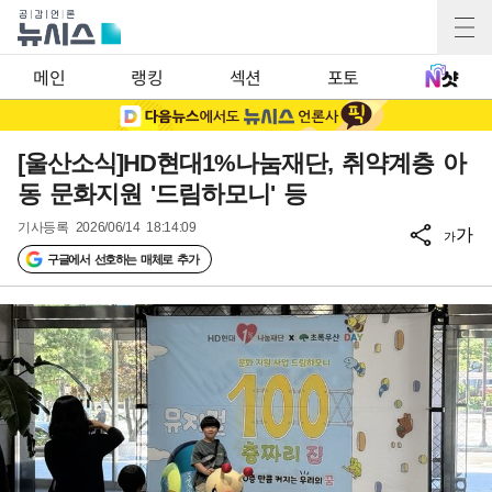
메인
랭킹
섹션
포토
[울산소식]HD현대1%나눔재단, 취약계층 아
동 문화지원 '드림하모니' 등
기사등록
2026/06/14 18:14:09
가
가
구글에서 선호하는 매체로 추가