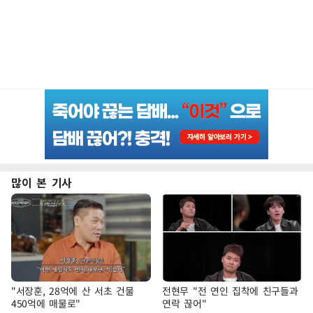
많이 본 기사
"서장훈, 28억에 산 서초 건물
전현무 "전 연인 집착에 친구들과
450억에 매물로"
연락 끊어"