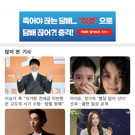
많이 본 기사
이승기 측 "차가원 전세금 미반환
아이유, 장기하 '별일 없이 산다'
은 고도의 사기 수법…엄벌 원해"
선곡…쿨한 일상 공개