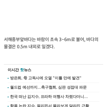
서해중부앞바다는 바람이 초속 3~6m로 불어, 바다의
물결은 0.5m 내외로 일겠다.
이시간
핫
뉴스
방은희, 母 고독사에 오열 "이틀 만에 발견"
월드컵 예선까지…축구협회, 심판 성접대 파문
한국 떠난 김지수, 프라하 여행사 차렸다더니…
학폭 논란 지수, 필리핀서 몰라보게 달라진 근황