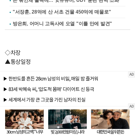
손 묶인채 물속에… 女유튜버, UDT 훈련 완벽 소화
"서장훈, 28억에 산 서초 건물 450억에 매물로"
방은희, 어머니 고독사에 오열 "이틀 만에 발견"
◇차장
▲통상일정