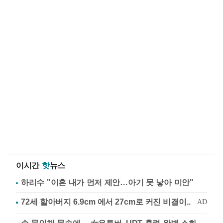
이시간
핫
뉴스
하리수 "이혼 내가 먼저 제안…아기 못 낳아 미안"