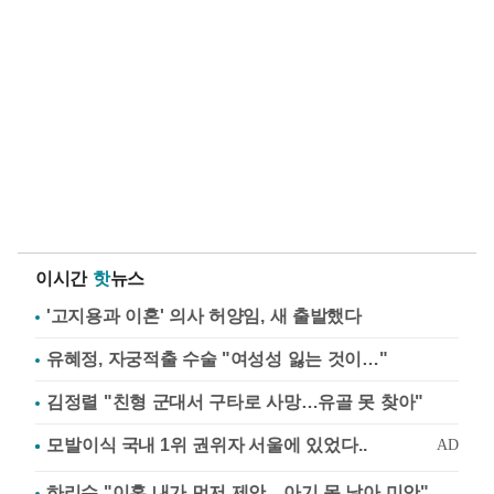
이시간
핫
뉴스
'고지용과 이혼' 의사 허양임, 새 출발했다
유혜정, 자궁적출 수술 "여성성 잃는 것이…"
김정렬 "친형 군대서 구타로 사망…유골 못 찾아"
하리수 "이혼 내가 먼저 제안…아기 못 낳아 미안"