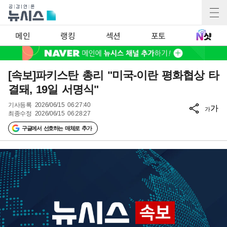
메인
랭킹
섹션
포토
[속보]파키스탄 총리 "미국-이란 평화협상 타
결돼, 19일 서명식"
기사등록
2026/06/15 06:27:40
가
가
최종수정
2026/06/15 06:28:27
구글에서 선호하는 매체로 추가