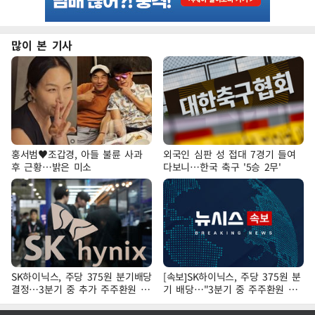
많이 본 기사
홍서범♥조갑경, 아들 불륜 사과
외국인 심판 성 접대 7경기 들여
후 근황…밝은 미소
다보니…한국 축구 '5승 2무'
SK하이닉스, 주당 375원 분기배당
[속보]SK하이닉스, 주당 375원 분
결정…3분기 중 추가 주주환원 발
기 배당…"3분기 중 주주환원 방
표
안 확정"