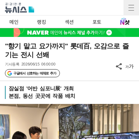
메인
랭킹
섹션
포토
"향기 맡고 요가까지" 롯데百, 오감으로 즐
기는 전시 선봬
기사등록
2026/06/15 06:00:00
가
가
구글에서 선호하는 매체로 추가
잠실점 '어반 심포니展' 개최
본점, 동선 곳곳에 작품 배치