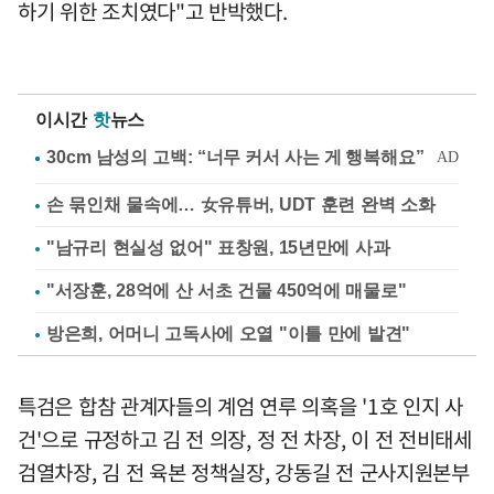
하기 위한 조치였다"고 반박했다.
이시간
핫
뉴스
손 묶인채 물속에… 女유튜버, UDT 훈련 완벽 소화
"남규리 현실성 없어" 표창원, 15년만에 사과
"서장훈, 28억에 산 서초 건물 450억에 매물로"
방은희, 어머니 고독사에 오열 "이틀 만에 발견"
특검은 합참 관계자들의 계엄 연루 의혹을 '1호 인지 사
건'으로 규정하고 김 전 의장, 정 전 차장, 이 전 전비태세
검열차장, 김 전 육본 정책실장, 강동길 전 군사지원본부