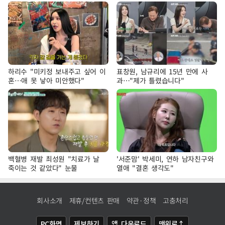
하리수 "미키정 보내주고 싶어 이
표창원, 남규리에 15년 만에 사
혼…애 못 낳아 미안했다"
과…"제가 틀렸습니다"
백혈병 재발 최성원 "치료가 날
'서준맘' 박세미, 연하 남자친구와
죽이는 것 같았다" 눈물
열애 "결혼 생각도"
회사소개
제휴/컨텐츠 판매
약관·정책
고충처리
PC화면
제보하기
앱 다운로드
맨위로↑