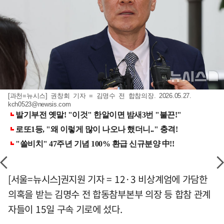
[과천=뉴시스] 권창회 기자 = 김명수 전 합참의장. 2026.05.27.
kch0523@newsis.com
[서울=뉴시스]권지원 기자 = 12·3 비상계엄에 가담한
의혹을 받는 김명수 전 합동참부본부 의장 등 합참 관계
자들이 15일 구속 기로에 섰다.