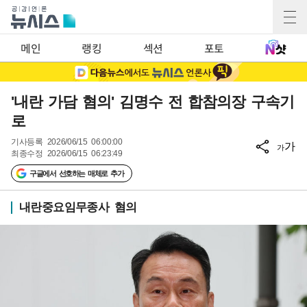
메인
랭킹
섹션
포토
'내란 가담 혐의' 김명수 전 합참의장 구속기
로
기사등록
2026/06/15 06:00:00
가
가
최종수정
2026/06/15 06:23:49
구글에서 선호하는 매체로 추가
내란중요임무종사 혐의