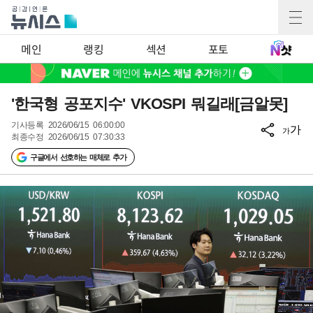
메인
랭킹
섹션
포토
'한국형 공포지수' VKOSPI 뭐길래[금알못]
기사등록
2026/06/15 06:00:00
가
가
최종수정
2026/06/15 07:30:33
구글에서 선호하는 매체로 추가