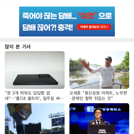
많이 본 기사
"창 3개 띄워도 답답함 없
오세훈 "용산공원 아파트, 노무현
네"…'폴드8 울트라', 일주일 써보
·문재인 철학 뒤집는 것"
니