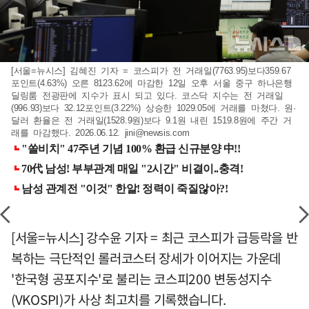
[서울=뉴시스] 김혜진 기자 = 코스피가 전 거래일(7763.95)보다359.67
포인트(4.63%) 오른 8123.62에 마감한 12일 오후 서울 중구 하나은행
딜링룸 전광판에 지수가 표시 되고 있다. 코스닥 지수는 전 거래일
(996.93)보다 32.12포인트(3.22%) 상승한 1029.05에 거래를 마쳤다. 원·
달러 환율은 전 거래일(1528.9원)보다 9.1원 내린 1519.8원에 주간 거
래를 마감했다. 2026.06.12.
jini@newsis.com
[서울=뉴시스] 강수윤 기자 = 최근 코스피가 급등락을 반
복하는 극단적인 롤러코스터 장세가 이어지는 가운데
'한국형 공포지수'로 불리는 코스피200 변동성지수
(VKOSPI)가 사상 최고치를 기록했습니다.