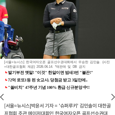
[서울=뉴시스] 한국여자오픈 골프선수권대회에서 우승한 김민솔. (사진
=대한골프협회 제공) 2026.06.14. *재판매 및 DB 금지
[서울=뉴시스]박윤서 기자 = '슈퍼루키' 김민솔이 대한골
프협회 주관 메이저대회인 한국여자오픈 골프선수권대