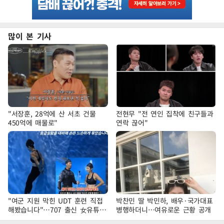
많이 본 기사
"서장훈, 28억에 산 서초 건물
전현무 "전 연인 집착에 친구들과
450억에 매물로"
연락 끊어"
"여군 지원 막힌 UDT 훈련 직접
박찬민 딸 박민하, 배우·국가대표
해봤습니다"…707 출신 女유튜버
병행하더니…여유로운 근황 공개
'완벽 소화'