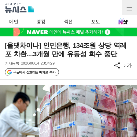
메인
랭킹
섹션
포토
[올댓차이나] 인민은행, 134조원 상당 역레
포 차환…3개월 만에 유동성 회수 중단
기사등록
2026/06/14 23:04:29
가
가
구글에서 선호하는 매체로 추가