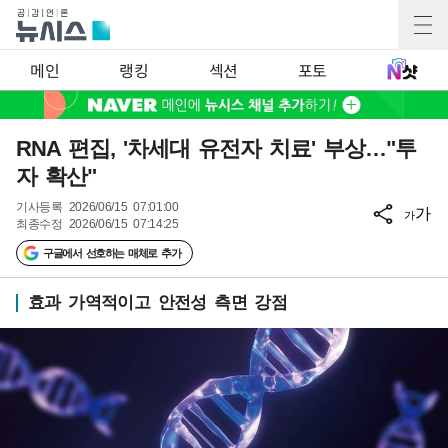
메인
랭킹
섹션
포토
RNA 편집, '차세대 유전자 치료' 부상…"투
자 확산"
기사등록
2026/06/15 07:01:00
가
가
최종수정
2026/06/15 07:14:25
구글에서 선호하는 매체로 추가
효과 가역적이고 안전성 측면 강점