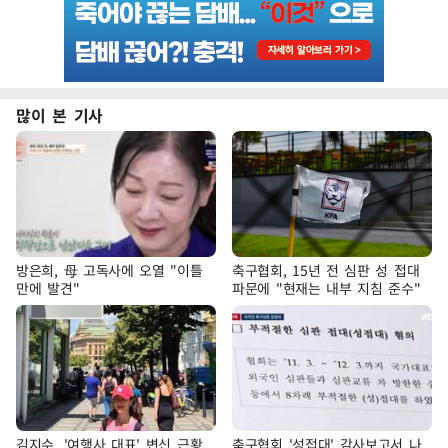
많이 본 기사
방은희, 母 고독사에 오열 "이틀
축구협회, 15년 전 심판 성 접대
만에 발견"
파문에 "현재는 내부 지침 준수"
김지수, '여행사 대표' 변신 근황
축구협회 '성접대' 감사보고서 나