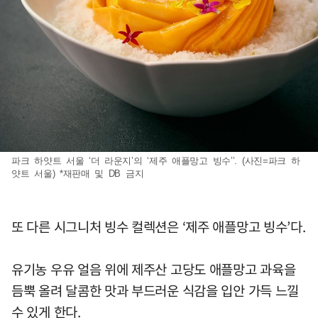
파크 하얏트 서울 ‘더 라운지’의 ‘제주 애플망고 빙수’’. (사진=파크 하
얏트 서울) *재판매 및 DB 금지
또 다른 시그니처 빙수 컬렉션은 ‘제주 애플망고 빙수’다.
유기농 우유 얼음 위에 제주산 고당도 애플망고 과육을
듬뿍 올려 달콤한 맛과 부드러운 식감을 입안 가득 느낄
수 있게 한다.