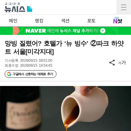
메인
랭킹
섹션
포토
망빙 질렸어? 호텔가 ‘뉴 빙수’ ②파크 하얏
트 서울[미각지대]
기사등록
2026/06/15 08:01:00
가
가
최종수정
2026/06/15 16:54:45
구글에서 선호하는 매체로 추가