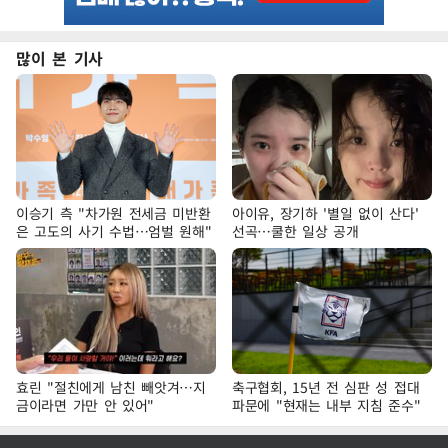
많이 본 기사
이승기 측 "차가원 전세금 미반환
아이유, 장기하 '별일 없이 산다'
은 고도의 사기 수법…엄벌 원해"
선곡…쿨한 일상 공개
효린 "절친에게 남친 빼앗겨…지
축구협회, 15년 전 심판 성 접대
금이라면 가만 안 있어"
파문에 "현재는 내부 지침 준수"