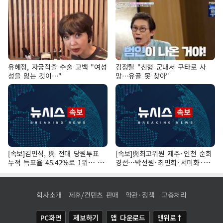
유혜정, 자궁적출 수술 고백 "여성
김정렬 "친형 군대서 구타로 사
성을 잃는 것이…"
망…유골 못 찾아"
[속보]김민석, 與 전대 당원투표
[속보]與최고위원 제주·인천 순회
누적 득표율 45.42%로 1위… 정
경선…박선원·최민희·서미화·한
청래 44.56%
민수·김용 순
회사소개
제휴/컨텐츠 판매
약관·정책
고충처리
PC화면
제보하기
앱 다운로드
맨위로↑