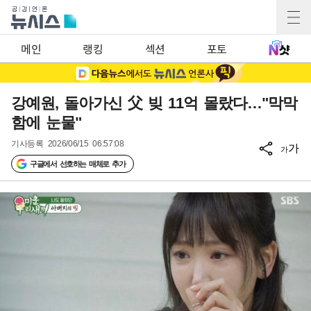
메인
랭킹
섹션
포토
강예원, 돌아가신 父 빚 11억 몰랐다…"막막
함에 눈물"
기사등록
2026/06/15 06:57:08
가
가
구글에서 선호하는 매체로 추가