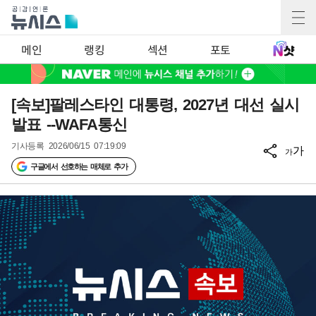
메인
랭킹
섹션
포토
[속보]팔레스타인 대통령, 2027년 대선 실시
발표 --WAFA통신
기사등록
2026/06/15 07:19:09
가
가
구글에서 선호하는 매체로 추가