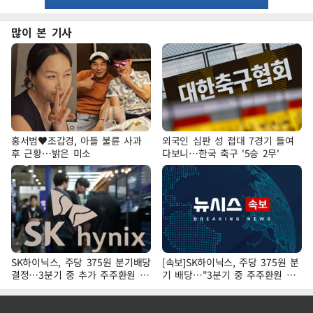
많이 본 기사
홍서범♥조갑경, 아들 불륜 사과
외국인 심판 성 접대 7경기 들여
후 근황…밝은 미소
다보니…한국 축구 '5승 2무'
SK하이닉스, 주당 375원 분기배당
[속보]SK하이닉스, 주당 375원 분
결정…3분기 중 추가 주주환원 발
기 배당…"3분기 중 주주환원 방
표
안 확정"