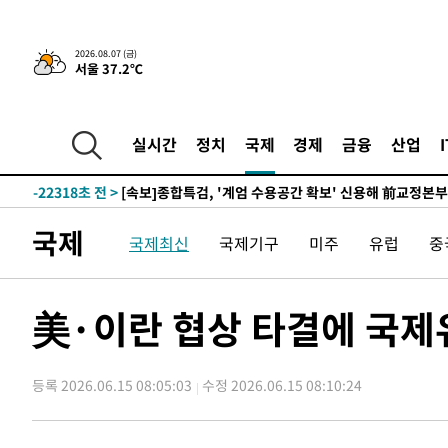
응"
-26419초 전 >
여자배구 이재영·이다영 자매, 아제르바이잔 투란VC 입
-25672초 전 >
외국인 심판 성 접대 7경기 들여다보니…한국 축구 '5승 2
2026.08.07 (금)
서울 37.2℃
-25406초 전 >
[속보]코스닥, 2.86포인트(0.36%) 내린 798.81마감
-25359초 전 >
[속보]코스피, 6200선 약보합…0.60% 내린 6258.77에
-25339초 전 >
[속보]원·달러 환율, 7.7원 내린 1416.1원 마감
실시간
정치
국제
경제
금융
산업
-25228초 전 >
[속보] 노원서 40.1도 관측…서울, 2018년 이후 첫 40도
-22318초 전 >
[속보]종합특검, '계엄 수용공간 확보' 신용해 前교정본
-21191초 전 >
외신들도 주목한 韓축구 파문…"국민적 공분에 수사 재개
국제
국제최신
국제기구
미주
유럽
중
-21162초 전 >
11시간 압수수색에 성접대 파문까지…'쑥대밭' 된 축구
-20184초 전 >
[속보]규제합리화위원회 부위원장에 김태유 서울대 공대
병태 후임
-16542초 전 >
[속보]국힘 윤리위, '돌려차기 발언' 진종오·서범수 징계
美·이란 협상 타결에 국제유
-11867초 전 >
[속보] 7월 중국 수출 23.9%↑ 수입 27.5%↑…무역총
25.3%↑
-9027초 전 >
[속보]'채상병 순직 책임' 임성근, 항소심도 징역 3년
등록 2026.06.15 08:05:03
수정 2026.06.15 08:10:24
-8893초 전 >
[속보]종합특검, '관저이전 봐주기 감사' 유병호 구속기소
-5493초 전 >
민주 콩고 에볼라환자 4천명 돌파, 4053명 발생 1850명 
-4743초 전 >
[속보]'300억원대 사기 혐의' 차가원 대표 구속 송치