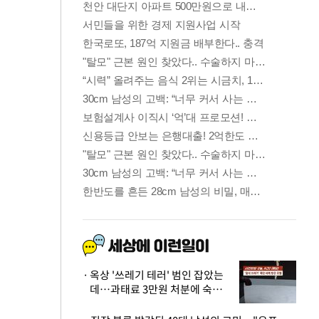
옥상 '쓰레기 테러' 범인 잡았는
데…과태료 3만원 처분에 숙박업
주 허탈