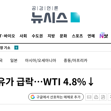
단
무'
 마쳐
IT·바이오
사회
수도권
지방
문화
스포츠
연예
부장 기소
"
국
일본
아시아/오세아니아
중동/아프리카
협회
 교수…이
 절차 개시
가 급락…WTI 4.8%↓
액
구글에서 선호하는 매체로 추가
사망