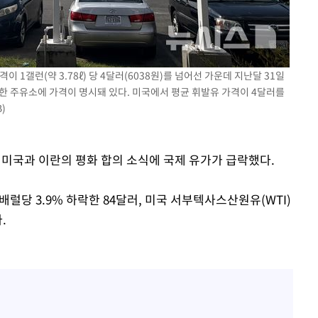
사망
 1갤런(약 3.78ℓ) 당 4달러(6038원)를 넘어선 가운데 지난달 31일
 한 주유소에 가격이 명시돼 있다. 미국에서 평균 휘발유 가격이 4달러를
CDC
)
압수수색
) 미국과 이란의 평화 합의 소식에 국제 유가가 급락했다.
럴당 3.9% 하락한 84달러, 미국 서부텍사스산원유(WTI)
.