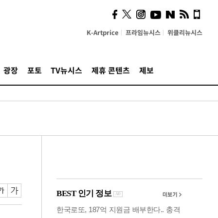
시, 스마트폰 액세서리에
NFC 더했다
K-Artprice
프라임뉴시스
위클리뉴시스
광장
포토
TV뉴시스
제휴 콘텐츠
제보