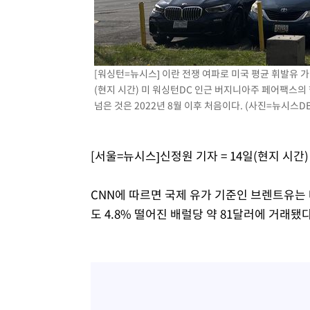
25.3%↑
-9047초 전 >
[속보]'채상병 순직 책임' 임성근, 항소심도 징역 3년
-8913초 전 >
[속보]종합특검, '관저이전 봐주기 감사' 유병호 구속기소
-5513초 전 >
민주 콩고 에볼라환자 4천명 돌파, 4053명 발생 1850명 
[워싱턴=뉴시스] 이란 전쟁 여파로 미국 평균 휘발유 가격이
-4763초 전 >
[속보]'300억원대 사기 혐의' 차가원 대표 구속 송치
(현지 시간) 미 워싱턴DC 인근 버지니아주 페어팩스의
-3957초 전 >
"미 전국적 살모네라 식중독 원인은 멕시코산 할라피뇨"-- 
넘은 것은 2022년 8월 이후 처음이다. (사진=뉴시스DB
-2470초 전 >
[속보]경찰·노동부, HL만도 평택사업장 끼임 사망 관련 
[서울=뉴시스]신정원 기자 = 14일(현지 시간
CNN에 따르면 국제 유가 기준인 브렌트유는 배
도 4.8% 떨어진 배럴당 약 81달러에 거래됐다