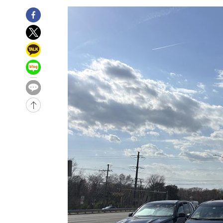
-3937초 전 >
"미 전국적 살모네라 식중독 원인은 멕시코산 할라피뇨"-- 
-2450초 전 >
[속보]경찰·노동부, HL만도 평택사업장 끼임 사망 관련 
-31277초 전 >
낮 최고 37도 찜통더위…곳곳 소나기·강원 많은 비[내일
-29583초 전 >
SK하이닉스, 용인·청주 팹에 54조 투자…"AI 메모리 수
응"
-26439초 전 >
여자배구 이재영·이다영 자매, 아제르바이잔 투란VC 입
-25692초 전 >
외국인 심판 성 접대 7경기 들여다보니…한국 축구 '5승 2
-25426초 전 >
[속보]코스닥, 2.86포인트(0.36%) 내린 798.81마감
-25379초 전 >
[속보]코스피, 6200선 약보합…0.60% 내린 6258.77에
-25359초 전 >
[속보]원·달러 환율, 7.7원 내린 1416.1원 마감
-25248초 전 >
[속보] 노원서 40.1도 관측…서울, 2018년 이후 첫 40도
-22338초 전 >
[속보]종합특검, '계엄 수용공간 확보' 신용해 前교정본
-21211초 전 >
외신들도 주목한 韓축구 파문…"국민적 공분에 수사 재개
-21182초 전 >
11시간 압수수색에 성접대 파문까지…'쑥대밭' 된 축구
-20204초 전 >
[속보]규제합리화위원회 부위원장에 김태유 서울대 공대
병태 후임
-16562초 전 >
[속보]국힘 윤리위, '돌려차기 발언' 진종오·서범수 징계
-11887초 전 >
[속보] 7월 중국 수출 23.9%↑ 수입 27.5%↑…무역총