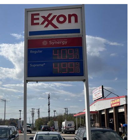
CDC
압수수색
날씨]
요 선제 대
단
무'
 마쳐
부장 기소
"
협회
 교수…이
 절차 개시
액