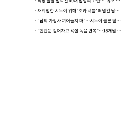
· 직장 불륜 발각된 40대 남성의 고민…"유포 동료 명예훼손·협박죄 고소 가능할까"
· 재취업한 시누이 위해 '조카 셔틀' 떠넘긴 남편…아내 "난 못한다"
· "남의 가정사 끼어들지 마"…시누이 불륜 덮으려는 남편에 억울한 아내
· "현관문 걷어차고 욕설 녹음 반복"…18개월 아기 키우는 집 뒤흔든 '앞집의 비극'