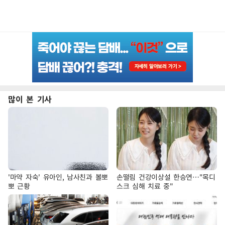
많이 본 기사
'마약 자숙' 유아인, 남사친과 볼뽀
손떨림 건강이상설 한승연…"목디
뽀 근황
스크 심해 치료 중"