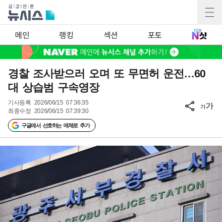
메인
랭킹
섹션
포토
경찰 조사받으러 오며 또 무면허 운전…60
대 상습범 구속영장
기사등록
2026/06/15 07:36:35
가
가
최종수정
2026/06/15 07:39:30
구글에서 선호하는 매체로 추가