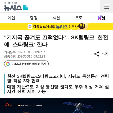
메인
랭킹
섹션
포토
"기지국 끊겨도 끄떡없다"…SK텔링크, 한전
에 '스타링크' 깐다
기사등록
2026/06/15 08:46:07
가
가
최종수정
2026/06/15 09:02:23
구글에서 선호하는 매체로 추가
한전·SK텔링크·스타링크코리아, 저궤도 위성통신 전력
망 적용 3자 협력
대형 재난으로 지상 통신망 끊겨도 우주 위성 거쳐 실
시간 전력 제어 가능