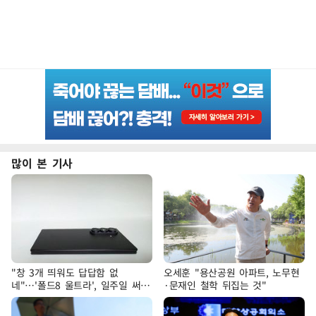
많이 본 기사
"창 3개 띄워도 답답함 없
오세훈 "용산공원 아파트, 노무현
네"…'폴드8 울트라', 일주일 써보
·문재인 철학 뒤집는 것"
니