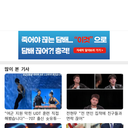
많이 본 기사
"여군 지원 막힌 UDT 훈련 직접
전현무 "전 연인 집착에 친구들과
해봤습니다"…707 출신 女유튜버
연락 끊어"
'완벽 소화'