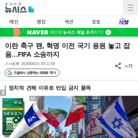
메인
랭킹
섹션
포토
이란 축구 팬, 혁명 이전 국기 응원 놓고 잡
음…FIFA 소송까지
기사등록
2026/06/15 05:11:59
가
가
구글에서 선호하는 매체로 추가
정치적 견해 이유로 반입 금지 품목
X