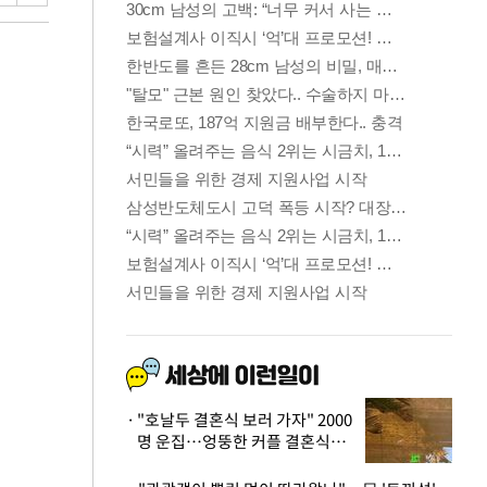
"호날두 결혼식 보러 가자" 2000
명 운집…엉뚱한 커플 결혼식에
'황당'