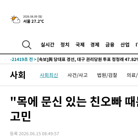
-26560초 전 >
태풍 돌핀, 중 저장성 타이저우시 해안에 상륙 (1보)
-23906초 전 >
AT마드리드 데뷔 앞둔 이강인, 맨시티전 선발 대신 '벤치 
2026.08.09 (일)
서울 27.2℃
-22536초 전 >
[속보]與 강원·TK 당원투표 합산 김민석 48.54%로 
44.40%
-21870초 전 >
與 강원·TK 당원투표 합산 김민석 46.01%로 승리…정
44.53%
-21710초 전 >
[속보]與전대 권리당원투표…강원·경북 김민석, 대구 정
실시간
정치
국제
경제
금융
산업
-21517초 전 >
[속보]與 당대표 경선, 경북 권리당원 투표 김민석 47.3
45.71%
-21419초 전 >
[속보]與 당대표 경선, 대구 권리당원 투표 정청래 47.8
46.35%
-21216초 전 >
[속보]與 당대표 경선, 강원 권리당원 투표 김민석 승리…5
사회
사회최신
사건/사고
법원/검찰
의료
득표
-19134초 전 >
"일본축구협회, 대한축구협회 성 접대 의혹 심판 조사"
-11776초 전 >
[속보]장은수, KLPGA 제주삼다수 역전 우승…데뷔 10년
정상
-7141초 전 >
"얼마나 더웠으면"…안동 물길공원서 헤엄친 구렁이 '소동
"목에 문신 있는 친오빠 
-7068초 전 >
손흥민, 68분 뛰고 2경기 침묵…LAFC, 톨루카에 1-0 승리
고민
-6340초 전 >
'2경기 연속 침묵' 손흥민, 톨루카전 68분만 뛰고 슈팅 0개
-5092초 전 >
이강인, 오늘 서울서 AT마드리드 입단식…'전례 없는 특급
2시간 전 >
'여긴 20도, 저긴 50도'…열화상 카메라로 본 폭염 저감시설 
등록 2026.06.15 08:49:57
2시간 전 >
콜롬비아 신임 우파 대통령 취임 하루만에 차량폭탄 폭발 사건