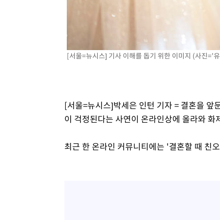
-6360초 전 >
'2경기 연속 침묵' 손흥민, 톨루카전 68분만 뛰고 슈팅 0개
-5112초 전 >
이강인, 오늘 서울서 AT마드리드 입단식…'전례 없는 특급
2시간 전 >
'여긴 20도, 저긴 50도'…열화상 카메라로 본 폭염 저감시설 
2시간 전 >
콜롬비아 신임 우파 대통령 취임 하루만에 차량폭탄 폭발 사건
[서울=뉴시스] 기사 이해를 돕기 위한 이미지 (사진='
4시간 전 >
튀르키예 외무장관, "메카 3국 방위협정은 이란이 목표 아냐 "
4시간 전 >
이군이 불법 군시설 건설한 레바논 남부에서 레바논군 3명 폭
[서울=뉴시스]박세은 인턴 기자 = 결혼을 앞
이 걱정된다는 사연이 온라인상에 올라와 화
최근 한 온라인 커뮤니티에는 '결혼할 때 친오