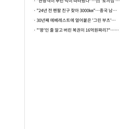
· "관광객이 뿌린 먹이 따라왔나"…日 '토끼섬' 멧돼지, 토끼까지 사냥
· "24년 전 펜팔 친구 찾아 3000㎞"…중국 남성 사연에 '뭉클'
· 30년째 에베레스트에 얼어붙은 '그린 부츠'…드디어 가족 품으로
· "'꽝'인 줄 알고 버린 복권이 16억원짜리?"…극적으로 되찾은 사연