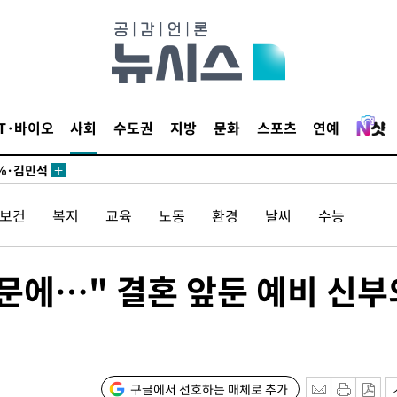
시작'
승리…정청래
청래
청래 승리
IT·바이오
사회
수도권
지방
문화
스포츠
연예
7%·정청래
2%·김민석
0.30%
/보건
복지
교육
노동
환경
날씨
수능
 차에 첫
'
때문에…" 결혼 앞둔 예비 신부
(종합)
대우'
'온도차'
구글에서 선호하는 매체로 추가