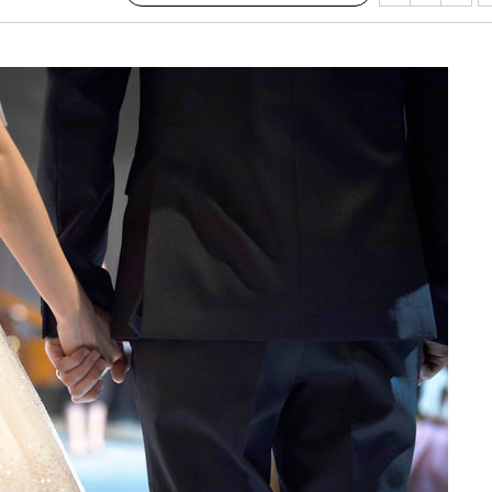
 밝혀
발로 부상
되길"
시작'
승리…정청래
청래
청래 승리
7%·정청래
2%·김민석
0.30%
 차에 첫
'
(종합)