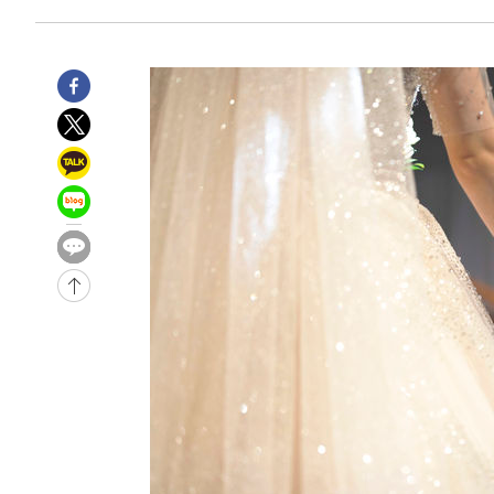
4시간 전 >
튀르키예 외무장관, "메카 3국 방위협정은 이란이 목표 아냐 "
4시간 전 >
이군이 불법 군시설 건설한 레바논 남부에서 레바논군 3명 폭
-30988초 전 >
네타냐후, 트럼프의 가자 평화 2차 15개조 평화안 '거부'
-27584초 전 >
이강인 ATM 입단식에 '상암벌 들썩'…"세계적인 선수 
-26580초 전 >
태풍 돌핀, 중 저장성 타이저우시 해안에 상륙 (1보)
-23926초 전 >
AT마드리드 데뷔 앞둔 이강인, 맨시티전 선발 대신 '벤치 
-22556초 전 >
[속보]與 강원·TK 당원투표 합산 김민석 48.54%로 
44.40%
-21890초 전 >
與 강원·TK 당원투표 합산 김민석 46.01%로 승리…정
44.53%
-21730초 전 >
[속보]與전대 권리당원투표…강원·경북 김민석, 대구 정
-21537초 전 >
[속보]與 당대표 경선, 경북 권리당원 투표 김민석 47.3
45.71%
-21439초 전 >
[속보]與 당대표 경선, 대구 권리당원 투표 정청래 47.8
46.35%
-21236초 전 >
[속보]與 당대표 경선, 강원 권리당원 투표 김민석 승리…5
득표
-19154초 전 >
"일본축구협회, 대한축구협회 성 접대 의혹 심판 조사"
-11796초 전 >
[속보]장은수, KLPGA 제주삼다수 역전 우승…데뷔 10년
정상
-7161초 전 >
"얼마나 더웠으면"…안동 물길공원서 헤엄친 구렁이 '소동
-7088초 전 >
손흥민, 68분 뛰고 2경기 침묵…LAFC, 톨루카에 1-0 승리