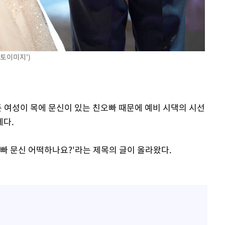
대우'
'온도차'
유토이미지')
 밝혀
발로 부상
둔 여성이 목에 문신이 있는 친오빠 때문에 예비 시댁의 시선
제다.
빠 문신 어떡하나요?'라는 제목의 글이 올라왔다.