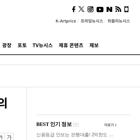
사이 해답 찾았죠"…알을
깨고 나온 '초자아'
K-Artprice
프라임뉴시스
위클리뉴시스
광장
포토
TV뉴시스
제휴 콘텐츠
제보
의