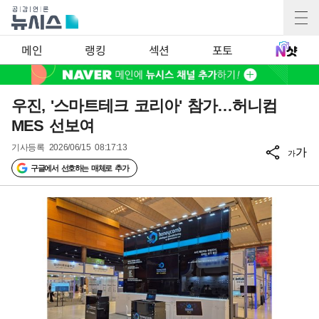
메인
랭킹
섹션
포토
우진, '스마트테크 코리아' 참가…허니컴
MES 선보여
기사등록
2026/06/15 08:17:13
가
가
구글에서 선호하는 매체로 추가