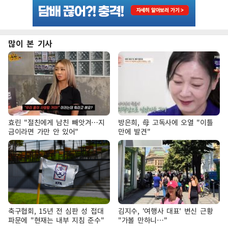
많이 본 기사
효린 "절친에게 남친 빼앗겨…지
방은희, 母 고독사에 오열 "이틀
금이라면 가만 안 있어"
만에 발견"
축구협회, 15년 전 심판 성 접대
김지수, '여행사 대표' 변신 근황
파문에 "현재는 내부 지침 준수"
"가볼 만하니…"