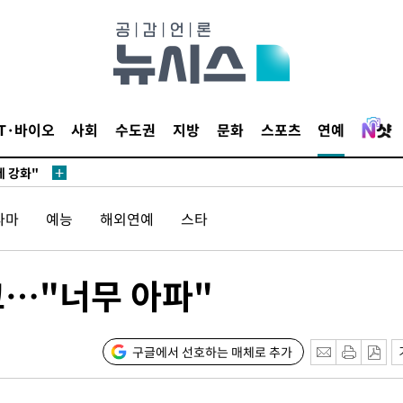
다"
수수색(종
4%↑
침 준수"
수수색
IT·바이오
사회
수도권
지방
문화
스포츠
연예
 강화"
라마
예능
해외연예
스타
사고…"너무 아파"
황'
구글에서 선호하는 매체로 추가
의