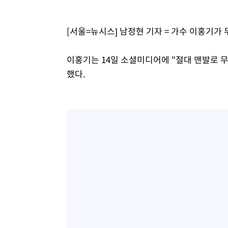
56분 전 >
'월드컵 탈락 후폭풍' 축구협회…초유의 압수수색에 '충격·당
59분 전 >
서울 낮 37.9도, 올여름 최고치 경신…영등포 순간 '40도'
[서울=뉴시스] 남정현 기자 = 가수 이홍기
1시간 전 >
[속보]종합특검, 대검 추가 압수수색…내란 중요임무종사 혐
2시간 전 >
[속보]코스닥, 800p 회복…0.26% 오른 801.67 마감
이홍기는 14일 소셜미디어에 "절대 맨발로 
2시간 전 >
[속보]코스피, 301.88포인트(4.58%) 내린 6296.38 마감
했다.
2시간 전 >
[속보]원·달러 환율, 0.7원 내린 1423.8원 마감
2시간 전 >
"여기 떨어졌다"…다누리, 스페이스X 로켓 달 충돌 흔적 포착
3시간 전 >
손흥민, 5경기 연속골 실패…LAFC는 승부차기 끝 과달라하라
5시간 전 >
내일까지 39도 '펄펄'…기상청 "태풍 지나며 폭염 잠시 꺾인