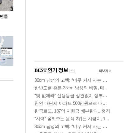
 팬들
이 대통령, '청년 대책 속도 높여야…폭염 문제도
입추 코앞인데 전
총력 대응'