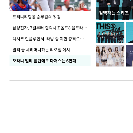
컴백하는 스키즈
입추 하루 앞둔 
트리니티항공 승무원의 워킹
폭염
삼성전자, 7일부터 갤럭시 Z 폴드8 울트라·폴드8·플립8 출시
멕시코 인플루언서, 라방 중 괴한 총격으로 사망
멀티 골 세리머니하는 리오넬 메시
오타니 멀티 홈런에도 다저스는 6연패