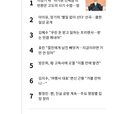
미
이승기 측 "차가원 전세금 미
1
1
…엄
반환은 고도의 사기 수법…엄
벌 원해"
이 산다' 선곡…쿨한
아이유, 장기하 '별일 없이 산다' 선곡…쿨한
2
2
일상 공개
하는 프리랜서…받
김혜수 "우린 돈 받고 일하는 프리랜서…받
3
3
는 만큼 해내야"
앗겨…지금이라면 가
효린 "절친에게 남친 빼앗겨…지금이라면 가
4
4
만 안 있어"
성 접대 파문에 "현
방은희, 母 고독사에 오열 "이틀 만에 발견"
5
5
비스 장애 발생…"원
김지수, '여행사 대표' 변신 근황 "가볼 만하
6
6
니…"
일까지 취소…11일
황정민·팬, 진실 공방 계속…주요 쟁점별 입
7
7
장 정리