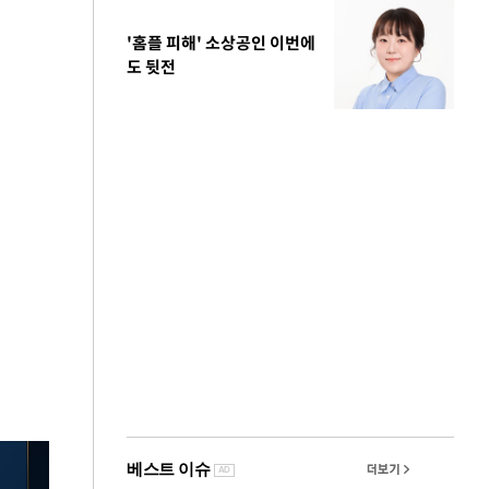
'홈플 피해' 소상공인 이번에
도 뒷전