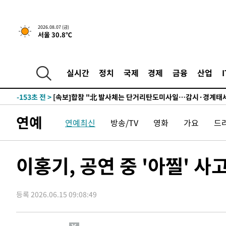
5시간 전 >
내일까지 39도 '펄펄'…기상청 "태풍 지나며 폭염 잠시 꺾인
-17643초 전 >
'월드컵 탈락 후폭풍' 축구협회…11시간 걸린 초유의 압
2026.08.07 (금)
서울 30.8℃
합)
-17079초 전 >
[속보] 뉴욕증시, 혼조 출발…나스닥 0.3%↓, 다우 0.1
-15872초 전 >
축구협회, 15년 전 심판 성 접대 파문에 "현재는 내부 지
-14557초 전 >
경찰, '홍명보는 2순위' 결론냈던 스포츠윤리센터도 압
실시간
정치
국제
경제
금융
산업
-153초 전 >
[속보]합참 "北 발사체는 단거리탄도미사일…감시·경계태세
1분 전 >
日방위성, 北이 동해로 쏜 발사체는 탄도미사일 가능성
27분 전 >
[속보] SKT, 에이닷 서비스 장애 발생…"원인 파악 중"
연예
연예최신
방송/TV
영화
가요
드
37분 전 >
[속보]합참 "북, 동해상으로 미상 발사체 발사"
47분 전 >
'낮 최고 39도' 불볕더위…한밤 열대야도 계속[내일날씨]
48분 전 >
[속보]7~9일 프로야구 3연전도 폭염 취소…11일 재개
이홍기, 공연 중 '아찔' 
54분 전 >
"韓 외환시장 개입 관측 배경엔 美의 대한국 무역적자 있어"
56분 전 >
'월드컵 탈락 후폭풍' 축구협회…초유의 압수수색에 '충격·당
등록 2026.06.15 09:08:49
59분 전 >
서울 낮 37.9도, 올여름 최고치 경신…영등포 순간 '40도'
1시간 전 >
[속보]종합특검, 대검 추가 압수수색…내란 중요임무종사 혐
2시간 전 >
[속보]코스닥, 800p 회복…0.26% 오른 801.67 마감