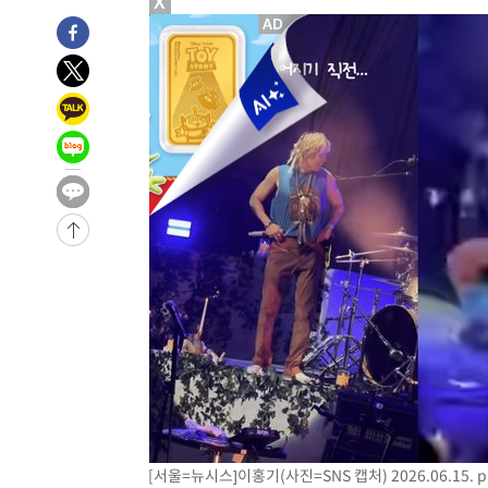
X
2시간 전 >
[속보]코스피, 301.88포인트(4.58%) 내린 6296.38 마감
2시간 전 >
[속보]원·달러 환율, 0.7원 내린 1423.8원 마감
2시간 전 >
"여기 떨어졌다"…다누리, 스페이스X 로켓 달 충돌 흔적 포착
3시간 전 >
손흥민, 5경기 연속골 실패…LAFC는 승부차기 끝 과달라하라
5시간 전 >
내일까지 39도 '펄펄'…기상청 "태풍 지나며 폭염 잠시 꺾인
-17643초 전 >
'월드컵 탈락 후폭풍' 축구협회…11시간 걸린 초유의 압
합)
-17079초 전 >
[속보] 뉴욕증시, 혼조 출발…나스닥 0.3%↓, 다우 0.1
-15872초 전 >
축구협회, 15년 전 심판 성 접대 파문에 "현재는 내부 지
-14557초 전 >
경찰, '홍명보는 2순위' 결론냈던 스포츠윤리센터도 압
-153초 전 >
[속보]합참 "北 발사체는 단거리탄도미사일…감시·경계태세
1분 전 >
日방위성, 北이 동해로 쏜 발사체는 탄도미사일 가능성
27분 전 >
[속보] SKT, 에이닷 서비스 장애 발생…"원인 파악 중"
37분 전 >
[속보]합참 "북, 동해상으로 미상 발사체 발사"
47분 전 >
'낮 최고 39도' 불볕더위…한밤 열대야도 계속[내일날씨]
48분 전 >
[속보]7~9일 프로야구 3연전도 폭염 취소…11일 재개
[서울=뉴시스]이홍기(사진=SNS 캡처) 2026.06.15.
p
54분 전 >
"韓 외환시장 개입 관측 배경엔 美의 대한국 무역적자 있어"