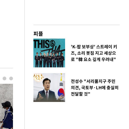
피플
'K-팝 보부상' 스트레이 키
즈, 소리 봇짐 지고 세상으
로 "韓 요소 깊게 우려내"
전성수 "서리풀지구 주민
의견, 국토부·LH에 충실히
전달할 것"