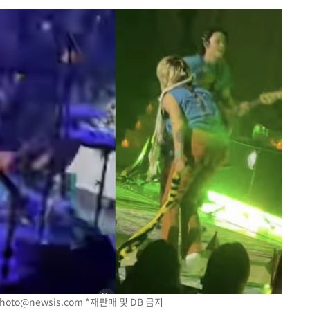
 격파
다"
수수색(종
4%↑
침 준수"
수수색
 강화"
hoto@newsis.com
*재판매 및 DB 금지