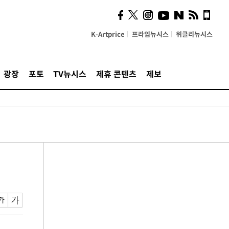
K-Artprice
프라임뉴시스
위클리뉴시스
광장
포토
TV뉴시스
제휴 콘텐츠
제보