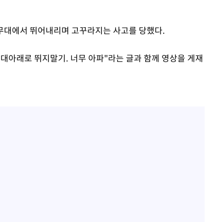
이승기 측 "차가원 전세금 
1
반환은 고도의 사기 수법
황'
벌 원해"
가 무대에서 뛰어내리며 고꾸라지는 사고를 당했다.
아이유, 장기하 '별일 없
2
의
일상 공개
무대아래로 뛰지말기. 너무 아파"라는 글과 함께 영상을 게재
김혜수 "우린 돈 받고 일
3
는 만큼 해내야"
효린 "절친에게 남친 빼
4
만 안 있어"
 격파
축구협회, 15년 전 심판 
다"
5
재는 내부 지침 준수"
[속보] SKT, 에이닷 서
6
인 파악 중"
극한 폭염에 프로야구 9
7
재개