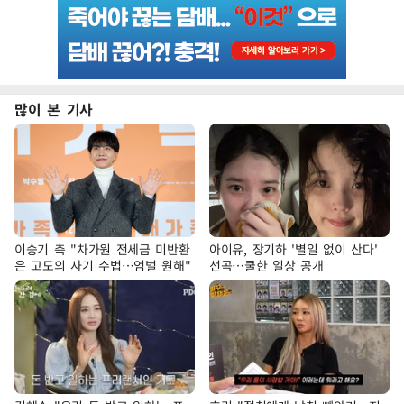
많이 본 기사
이승기 측 "차가원 전세금 미반환
아이유, 장기하 '별일 없이 산다'
은 고도의 사기 수법…엄벌 원해"
선곡…쿨한 일상 공개