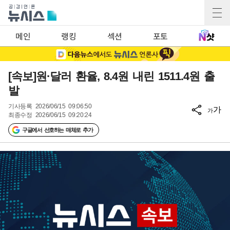
메인
랭킹
섹션
포토
[속보]원·달러 환율, 8.4원 내린 1511.4원 출
발
기사등록
2026/06/15 09:06:50
가
가
최종수정
2026/06/15 09:20:24
구글에서 선호하는 매체로 추가