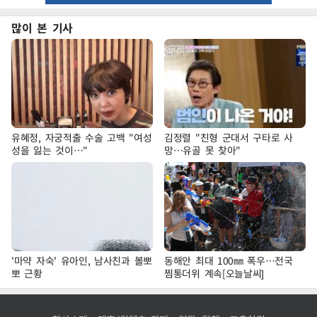
많이 본 기사
유혜정, 자궁적출 수술 고백 "여성
김정렬 "친형 군대서 구타로 사
성을 잃는 것이…"
망…유골 못 찾아"
'마약 자숙' 유아인, 남사친과 볼뽀
동해안 최대 100㎜ 폭우…전국
뽀 근황
찜통더위 계속[오늘날씨]