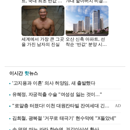
이시간
핫
뉴스
'고지용과 이혼' 의사 허양임, 새 출발했다
유혜정, 자궁적출 수술 "여성성 잃는 것이…"
김희철, 광복절 '거꾸로 태극기' 현수막에 "X돌았네"
손 덜덜 떠는 카라 한승연, 건강이상설 확산