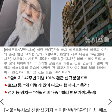
[베이루트=AP/뉴시스] 이란 반(半)관영 매체 메흐르통신이 미국과 이란
의 종전 협상 14개항 양해각서(MOU) 초안의 세부 내용을 14일(현지
시간) 보도했다. 사진은 2026년 4월4일(현지시간) 레바논 베이루트 남
부 교외 다히예에서 이스라엘 공습으로 파손된 건물 인근에 이란이 미
국과 이스라엘의 공습에 사망한 전 최고지도자 아야톨라 알리 하메네
이의 초상화가 보이고 있는 모습. 2026.06.09.
[서울=뉴시스] 신항섭 기자 = 이란 반(半)관영 매체 메흐