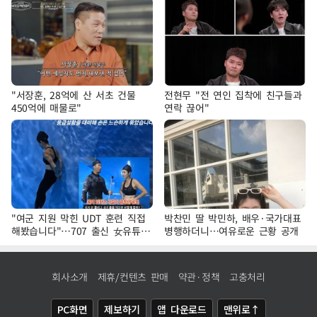
"서장훈, 28억에 산 서초 건물
전현무 "전 연인 집착에 친구들과
450억에 매물로"
연락 끊어"
"여군 지원 막힌 UDT 훈련 직접
박찬민 딸 박민하, 배우·국가대표
해봤습니다"…707 출신 女유튜버
병행하더니…여유로운 근황 공개
'완벽 소화'
회사소개
제휴/컨텐츠 판매
약관·정책
고충처리
PC화면
제보하기
앱 다운로드
맨위로↑