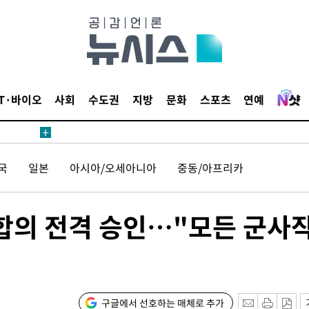
IT·바이오
사회
수도권
지방
문화
스포츠
연예
안겨드려 죄
국
일본
아시아/오세아니아
중동/아프리카
안겨드려 죄
 합의 전격 승인…"모든 군사
구글에서 선호하는 매체로 추가