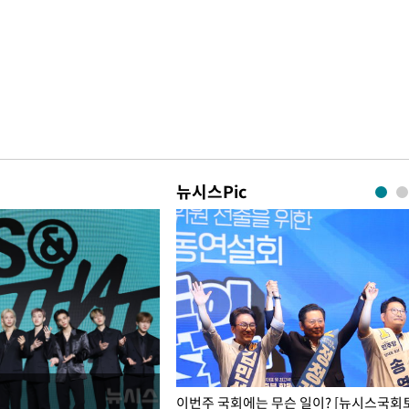
뉴시스Pic
폭력 피해자에 위로·사과…"국가
이번주 국회에는 무슨 일이? [뉴시스국회토