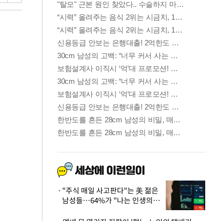
"주식 매일 사고판다"는 美 젊은
남성들…64%가 "나는 인생의
패배자“