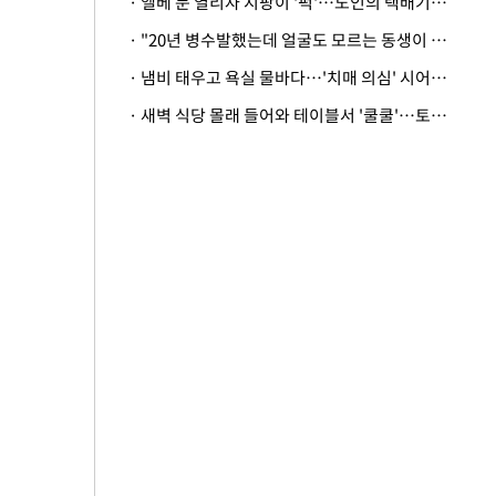
· 엘베 문 열리자 지팡이 '퍽'…노인의 택배기사 폭행 이유
· "20년 병수발했는데 얼굴도 모르는 동생이 유산 절반을"…배다른 형제 상속권 있을까
· 냄비 태우고 욕실 물바다…'치매 의심' 시어머니 검사 권유했다가 '날벼락'
· 새벽 식당 몰래 들어와 테이블서 '쿨쿨'…토사물 남기고 사라진 남성