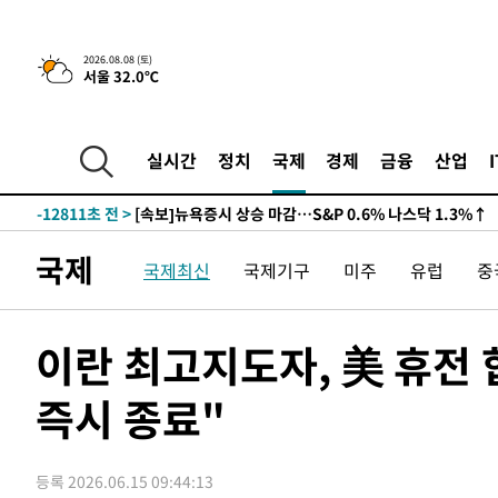
2026.08.08 (토)
서울 32.0℃
실시간
정치
국제
경제
금융
산업
-12831초 전 >
[속보]뉴욕증시 상승 마감…S&P 0.6% 나스닥 1.3%↑
-31064초 전 >
[속보]'압수수색·성접대 논란' 축구협회 "실망과 걱정 
송"
-19685초 전 >
'최고 37도' 폭염 지속…강원동해안 최대 150㎜ 비
국제
국제최신
국제기구
미주
유럽
중
-12811초 전 >
[속보]뉴욕증시 상승 마감…S&P 0.6% 나스닥 1.3%↑
-31084초 전 >
[속보]'압수수색·성접대 논란' 축구협회 "실망과 걱정 
송"
-19705초 전 >
'최고 37도' 폭염 지속…강원동해안 최대 150㎜ 비
이란 최고지도자, 美 휴전
-12831초 전 >
[속보]뉴욕증시 상승 마감…S&P 0.6% 나스닥 1.3%↑
즉시 종료"
등록 2026.06.15 09:44:13