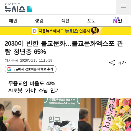
메인
랭킹
섹션
포토
2030이 반한 불교문화…불교문화엑스포 관
람 청년층 65%
기사등록
2026/06/15 11:10:19
가
가
구글에서 선호하는 매체로 추가
무종교인 비율도 42%
AI로봇 '가비' 스님 인기