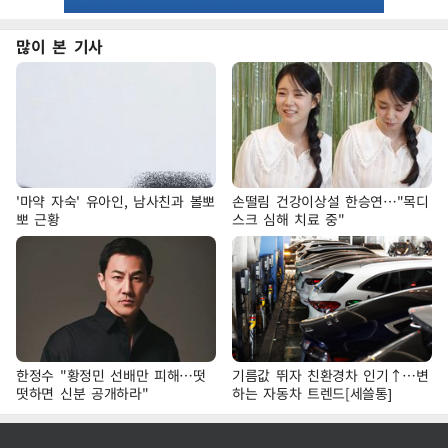
많이 본 기사
'마약 자숙' 유아인, 남사친과 볼뽀
손떨림 건강이상설 한승연…"목디
뽀 근황
스크 심해 치료 중"
한정수 "황정민 선배만 피해…떳
기름값 뛰자 친환경차 인기↑…변
떳하면 신분 공개하라"
하는 자동차 트렌드[세쓸통]