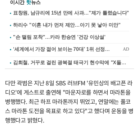
이시간
핫
뉴스
표창원, 남규리에 15년 만에 사과…"제가 틀렸습니다"
하리수 "이혼 내가 먼저 제안…아기 못 낳아 미안"
"손 떨림 포착"…카라 한승연 '건강 이상설'
김희철, 거꾸로 걸린 광복절 태극기 현수막에 "X돌았네"
다만 곽범은 지난 8일 SBS 러브FM '유민상의 배고픈 라
디오'에 게스트로 출연해 "마운자로를 하면서 마라톤을
병행했다. 최근 하프 마라톤까지 뛰었고, 연말에는 풀코
스 마라톤 도전을 목표로 하고 있다"고 했다며 운동을 병
행했다고 밝혔다.