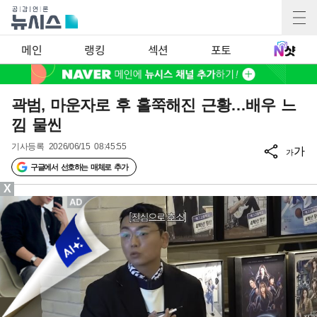
메인
랭킹
섹션
포토
곽범, 마운자로 후 홀쭉해진 근황…배우 느
낌 물씬
기사등록
2026/06/15 08:45:55
가
가
구글에서 선호하는 매체로 추가
X