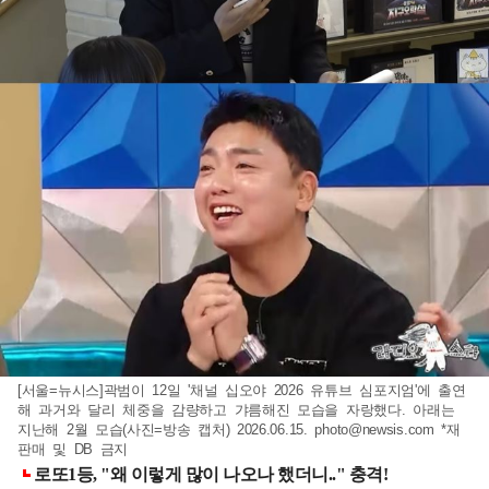
[서울=뉴시스]곽범이 12일 '채널 십오야 2026 유튜브 심포지엄'에 출연
해 과거와 달리 체중을 감량하고 갸름해진 모습을 자랑했다. 아래는
지난해 2월 모습(사진=방송 캡처) 2026.06.15.
photo@newsis.com
*재
판매 및 DB 금지