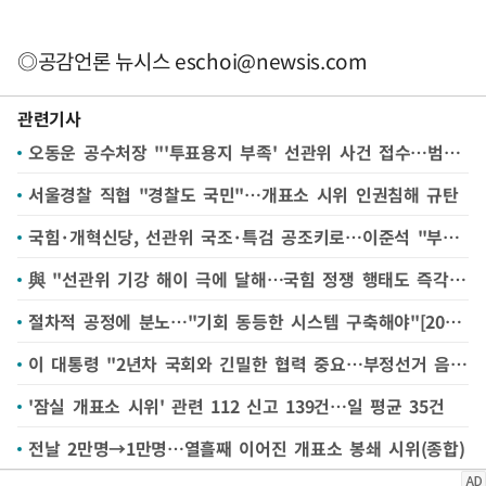
◎공감언론 뉴시스
eschoi@newsis.com
관련기사
오동운 공수처장 "'투표용지 부족' 선관위 사건 접수…범죄 성립 여부 검토"(종합)
서울경찰 직협 "경찰도 국민"…개표소 시위 인권침해 규탄
국힘·개혁신당, 선관위 국조·특검 공조키로…이준석 "부정선거론 버려야"
與 "선관위 기강 해이 극에 달해…국힘 정쟁 행태도 즉각 중단해야"
절차적 공정에 분노…"기회 동등한 시스템 구축해야"[2030 시위⓷]
이 대통령 "2년차 국회와 긴밀한 협력 중요…부정선거 음모론은 반사회적 행태"(종합)
'잠실 개표소 시위' 관련 112 신고 139건…일 평균 35건
전날 2만명→1만명…열흘째 이어진 개표소 봉쇄 시위(종합)