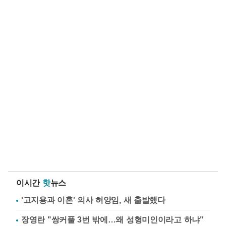
이시간
핫
뉴스
'고지용과 이혼' 의사 허양임, 새 출발했다
장영란 "쌍커풀 3번 밖에…왜 성형미인이라고 하냐"