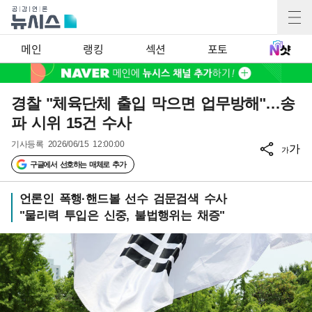
메인
랭킹
섹션
포토
경찰 "체육단체 출입 막으면 업무방해"…송
파 시위 15건 수사
기사등록
2026/06/15 12:00:00
가
가
구글에서 선호하는 매체로 추가
언론인 폭행·핸드볼 선수 검문검색 수사
"물리력 투입은 신중, 불법행위는 채증"