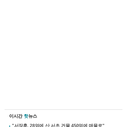
이시간
핫
뉴스
"서장훈, 28억에 산 서초 건물 450억에 매물로"