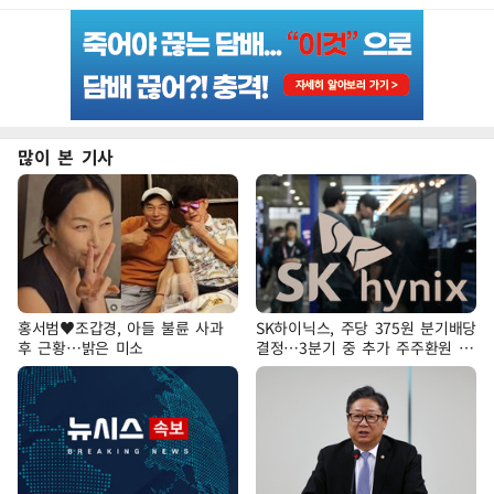
많이 본 기사
홍서범♥조갑경, 아들 불륜 사과
SK하이닉스, 주당 375원 분기배당
후 근황…밝은 미소
결정…3분기 중 추가 주주환원 발
표