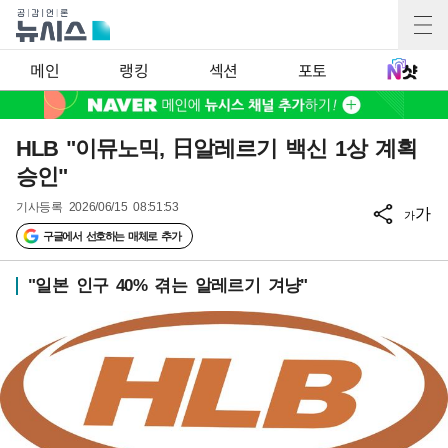
메인
랭킹
섹션
포토
HLB "이뮤노믹, 日알레르기 백신 1상 계획
승인"
기사등록
2026/06/15 08:51:53
가
가
구글에서 선호하는 매체로 추가
"일본 인구 40% 겪는 알레르기 겨냥"