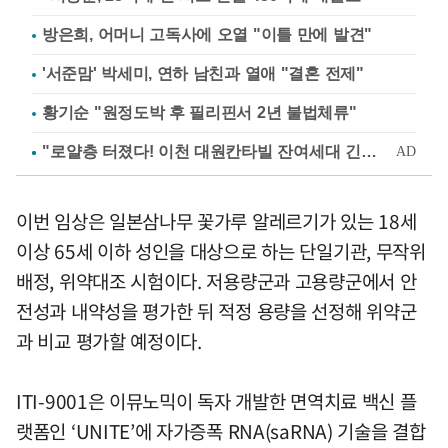
방은희, 어머니 고독사에 오열 "이틀 만에 발견"
'서준맘' 박세미, 연하 남친과 열애 "결혼 전제"
황기순 "원정도박 후 필리핀서 2년 불법체류"
이번 임상은 일본삼나무 꽃가루 알레르기가 있는 18세
이상 65세 이하 성인을 대상으로 하는 단일기관, 무작위
배정, 위약대조 시험이다. 저용량군과 고용량군에서 안
전성과 내약성을 평가한 뒤 적정 용량을 선정해 위약군
과 비교 평가할 예정이다.
ITI-9001은 이뮤노믹이 독자 개발한 면역치료 백신 플
랫폼인 ‘UNITE’에 자가증폭 RNA(saRNA) 기술을 결합