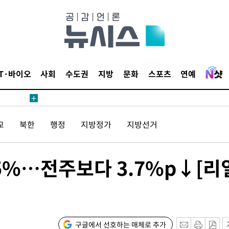
삼겠다"
안겨드려 죄
IT·바이오
사회
수도권
지방
문화
스포츠
연예
삼겠다"
교
북한
행정
지방정가
지방선거
안겨드려 죄
5%…전주보다 3.7%p↓[리
구글에서 선호하는 매체로 추가