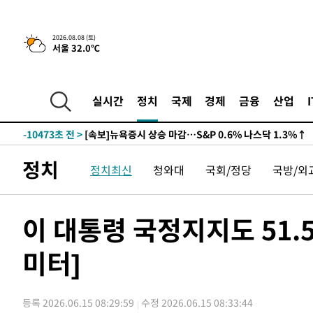
2026.08.08 (토)
서울 32.0℃
-10473초 전 >
[속보]뉴욕증시 상승 마감…S&P 0.6% 나스닥 1.3%↑
-30209초 전 >
축구협회 "압수수색·성접대 논란 사과…쇄신의 기회로 
-28726초 전 >
[속보]'압수수색·성접대 논란' 축구협회 "실망과 걱정 
실시간
정치
국제
경제
금융
산업
송"
-17347초 전 >
'최고 37도' 폭염 지속…강원동해안 최대 150㎜ 비
-10473초 전 >
[속보]뉴욕증시 상승 마감…S&P 0.6% 나스닥 1.3%↑
-30209초 전 >
축구협회 "압수수색·성접대 논란 사과…쇄신의 기회로 
정치
정치최신
청와대
국회/정당
국방/외
-28726초 전 >
[속보]'압수수색·성접대 논란' 축구협회 "실망과 걱정 
송"
-17347초 전 >
'최고 37도' 폭염 지속…강원동해안 최대 150㎜ 비
-10473초 전 >
[속보]뉴욕증시 상승 마감…S&P 0.6% 나스닥 1.3%↑
이 대통령 국정지지도 51.
미터]
등록 2026.06.15 08:29:59
수정 2026.06.15 08:33:44