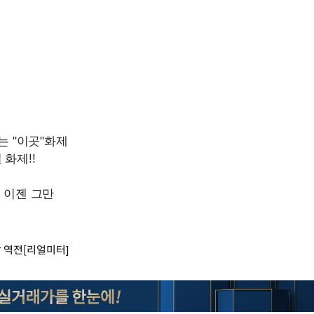
밖 역전[리얼미터]