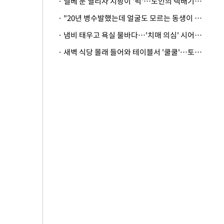
· 엘베 문 열리자 지팡이 '퍽'…노인의 택배기사 폭행 이유
· "20년 병수발했는데 얼굴도 모르는 동생이 유산 절반을"…배다른 형제 상속권 있을까
· 냄비 태우고 욕실 물바다…'치매 의심' 시어머니 검사 권유했다가 '날벼락'
· 새벽 식당 몰래 들어와 테이블서 '쿨쿨'…토사물 남기고 사라진 남성