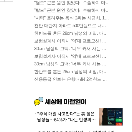
"주식 매일 사고판다"는 美 젊은
남성들…64%가 "나는 인생의
패배자“