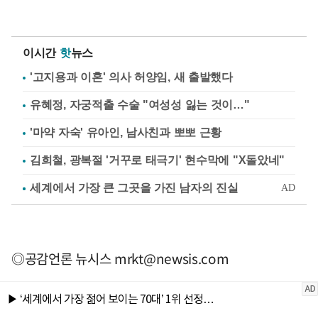
이시간
핫
뉴스
'고지용과 이혼' 의사 허양임, 새 출발했다
유혜정, 자궁적출 수술 "여성성 잃는 것이…"
'마약 자숙' 유아인, 남사친과 뽀뽀 근황
김희철, 광복절 '거꾸로 태극기' 현수막에 "X돌았네"
◎공감언론 뉴시스
mrkt@newsis.com