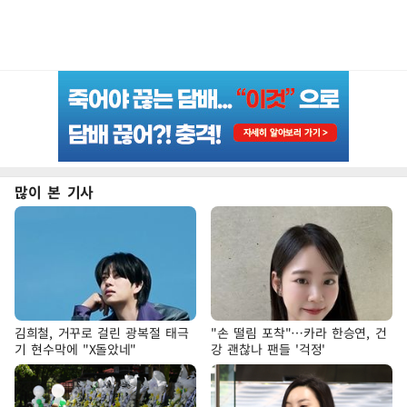
많이 본 기사
김희철, 거꾸로 걸린 광복절 태극
"손 떨림 포착"…카라 한승연, 건
기 현수막에 "X돌았네"
강 괜찮나 팬들 '걱정'