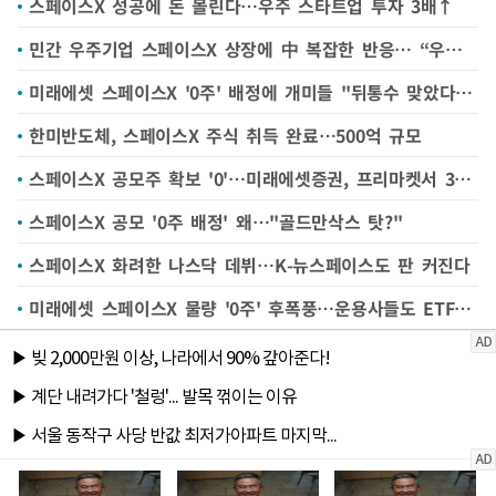
스페이스X 성공에 돈 몰린다…우주 스타트업 투자 3배↑
민간 우주기업 스페이스X 상장에 中 복잡한 반응… “우리는 우리 길을 가야”
미래에셋 스페이스X '0주' 배정에 개미들 "뒤통수 맞았다" "사과로 퉁치나"
한미반도체, 스페이스X 주식 취득 완료…500억 규모
스페이스X 공모주 확보 '0'…미래에셋증권, 프리마켓서 3% 약세
스페이스X 공모 '0주 배정' 왜…"골드만삭스 탓?"
스페이스X 화려한 나스닥 데뷔…K-뉴스페이스도 판 커진다
미래에셋 스페이스X 물량 '0주' 후폭풍…운용사들도 ETF 편입 '직격탄'