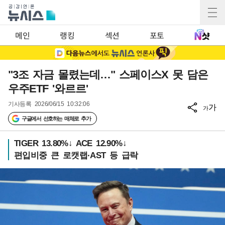
메인
랭킹
섹션
포토
"3조 자금 몰렸는데…" 스페이스X 못 담은
우주ETF '와르르'
기사등록
2026/06/15 10:32:06
가
가
구글에서 선호하는 매체로 추가
TIGER 13.80%↓ ACE 12.90%↓
편입비중 큰 로캣랩·AST 등 급락