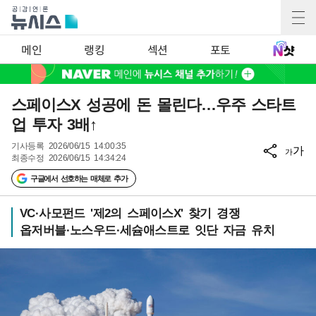
메인
랭킹
섹션
포토
스페이스X 성공에 돈 몰린다…우주 스타트
업 투자 3배↑
기사등록
2026/06/15 14:00:35
가
가
최종수정
2026/06/15 14:34:24
구글에서 선호하는 매체로 추가
VC·사모펀드 '제2의 스페이스X' 찾기 경쟁
옵저버블·노스우드·세슘애스트로 잇단 자금 유치