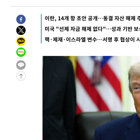
-30979초 전 >
[속보]종합특검, '관저이전 봐주기 감사' 유병호 구속기소
-27579초 전 >
민주 콩고 에볼라환자 4천명 돌파, 4053명 발생 1850명
이란, 14개 항 초안 공개…동결 자산 해제 
-26829초 전 >
[속보]'300억원대 사기 혐의' 차가원 대표 구속 송치
미국 "선제 자금 해제 없다"…성과 기반 보
-26023초 전 >
"미 전국적 살모네라 식중독 원인은 멕시코산 할라피뇨"--
핵·제재·이스라엘 변수…서명 후 협상이 
-24536초 전 >
[속보]경찰·노동부, HL만도 평택사업장 끼임 사망 관련
-24417초 전 >
[속보]합수본, '투표율 허위 입력' 중앙·서울·경기도 선관
압수수색
-24172초 전 >
[속보]원·달러 환율, 오전 9시 1423.8원
-23968초 전 >
[속보]삼성전자·SK하이닉스 동반 강보합…1%대 상승 
-23954초 전 >
[속보]코스닥, 5.95포인트(0.74%) 상승한 807.62개장
-23922초 전 >
[속보]코스피, 6300선 재탈환…1.09% 오른 6365.07 
-21087초 전 >
시리아 다마스쿠스 교외에서 미니버스 폭발.. 14명 부상, 
태
-20385초 전 >
입추에도 극한더위…서울 낮 39도 '폭염중대경보'
-15349초 전 >
이란, 호르무즈서 "적국 목표물들"과 대치로 남부 케슘섬
례 큰 폭발음
-14064초 전 >
[속보]美, 폴리실리콘 수입 규제…파생제품 15% 관세, 1
발효
-12215초 전 >
[속보]트럼프, 美 원정출산 금지 행정명령 서명
-9915초 전 >
[속보] 뉴욕증시, 일제 하락 마감…나스닥 0.06%↓