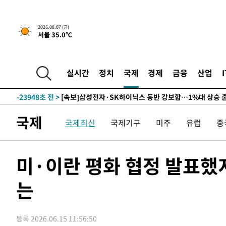
-27559초 전 >
민주 콩고 에볼라환자 4천명 돌파, 4053명 발생 1850명
-26809초 전 >
[속보]'300억원대 사기 혐의' 차가원 대표 구속 송치
2026.08.07 (금)
서울 35.0℃
-26003초 전 >
"미 전국적 살모네라 식중독 원인은 멕시코산 할라피뇨"--
-24516초 전 >
[속보]경찰·노동부, HL만도 평택사업장 끼임 사망 관련
-24397초 전 >
[속보]합수본, '투표율 허위 입력' 중앙·서울·경기도 선관
실시간
정치
국제
경제
금융
산업
압수수색
-24152초 전 >
[속보]원·달러 환율, 오전 9시 1423.8원
-23948초 전 >
[속보]삼성전자·SK하이닉스 동반 강보합…1%대 상승 
-23934초 전 >
[속보]코스닥, 5.95포인트(0.74%) 상승한 807.62개장
국제
국제최신
국제기구
미주
유럽
중
-23902초 전 >
[속보]코스피, 6300선 재탈환…1.09% 오른 6365.07 
-21067초 전 >
시리아 다마스쿠스 교외에서 미니버스 폭발.. 14명 부상, 
태
-20365초 전 >
입추에도 극한더위…서울 낮 39도 '폭염중대경보'
미·이란 평화 협정 발표했
-15329초 전 >
이란, 호르무즈서 "적국 목표물들"과 대치로 남부 케슘섬
례 큰 폭발음
는
-14044초 전 >
[속보]美, 폴리실리콘 수입 규제…파생제품 15% 관세, 1
발효
-12195초 전 >
[속보]트럼프, 美 원정출산 금지 행정명령 서명
-9895초 전 >
[속보] 뉴욕증시, 일제 하락 마감…나스닥 0.06%↓
등록 2026.06.15 11:56:50
-31113초 전 >
[속보]'채상병 순직 책임' 임성근, 항소심도 징역 3년