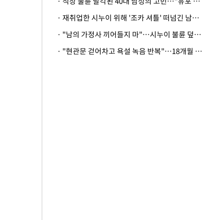
· 직장 불륜 발각된 40대 남성의 고민…"유포 동료 명예훼손·협박죄 고소 가능할까"
· 재취업한 시누이 위해 '조카 셔틀' 떠넘긴 남편…아내 "난 못한다"
· "남의 가정사 끼어들지 마"…시누이 불륜 덮으려는 남편에 억울한 아내
· "현관문 걷어차고 욕설 녹음 반복"…18개월 아기 키우는 집 뒤흔든 '앞집의 비극'