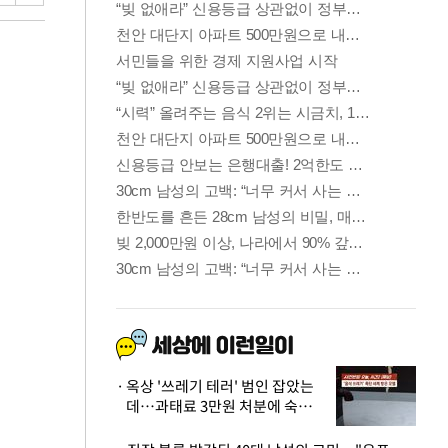
옥상 '쓰레기 테러' 범인 잡았는
데…과태료 3만원 처분에 숙박업
주 허탈