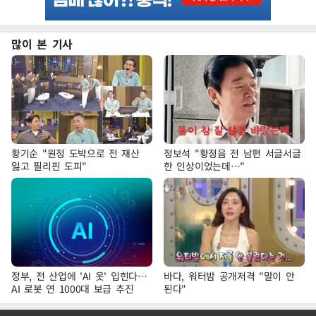
많이 본 기사
황기순 "원정 도박으로 전 재산
정보석 "황정음 전 남편 서글서글
잃고 필리핀 도피"
한 인상이었는데…"
정부, 전 산업에 'AI 옷' 입힌다…
바다, 워터밤 공개저격 "말이 안
AI 로봇 연 1000대 보급 추진
된다"