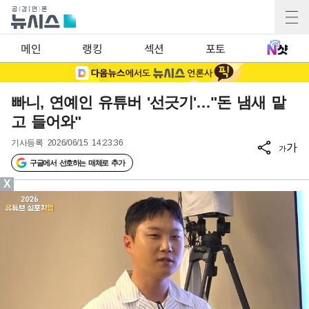
메인
랭킹
섹션
포토
빠니, 연예인 유튜버 '선긋기'…"돈 냄새 맡
고 들어와"
기사등록
2026/06/15 14:23:36
가
가
구글에서 선호하는 매체로 추가
X