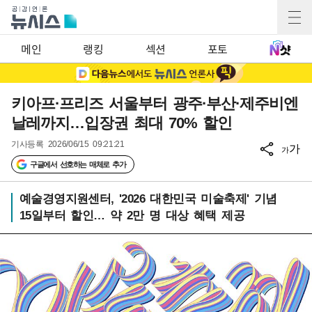
메인
랭킹
섹션
포토
키아프·프리즈 서울부터 광주·부산·제주비엔
날레까지…입장권 최대 70% 할인
기사등록
2026/06/15 09:21:21
가
가
구글에서 선호하는 매체로 추가
예술경영지원센터, '2026 대한민국 미술축제' 기념
15일부터 할인… 약 2만 명 대상 혜택 제공