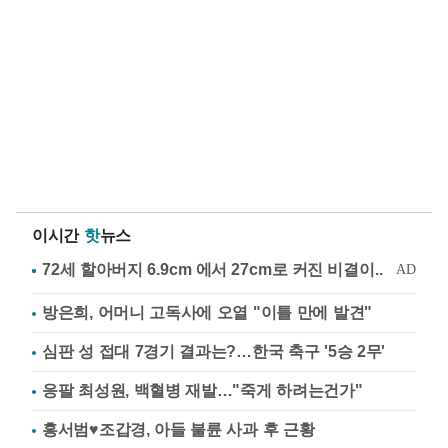
이시간
핫
뉴스
방은희, 어머니 고독사에 오열 "이틀 만에 발견"
심판 성 접대 7경기 결과는?…한국 축구 '5승 2무'
응팔 최성원, 백혈병 재발…"죽게 하려는건가"
홍서범♥조갑경, 아들 불륜 사과 후 근황