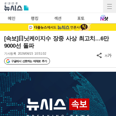
메인
랭킹
섹션
포토
[속보]日닛케이지수 장중 사상 최고치…6만
9000선 돌파
기사등록
2026/06/15 10:51:02
가
가
구글에서 선호하는 매체로 추가