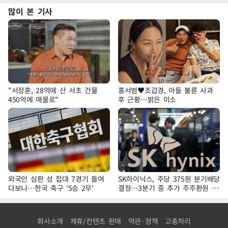
많이 본 기사
"서장훈, 28억에 산 서초 건물
홍서범♥조갑경, 아들 불륜 사과
450억에 매물로"
후 근황…밝은 미소
외국인 심판 성 접대 7경기 들여
SK하이닉스, 주당 375원 분기배당
다보니…한국 축구 '5승 2무'
결정…3분기 중 추가 주주환원 발
표
회사소개
제휴/컨텐츠 판매
약관·정책
고충처리