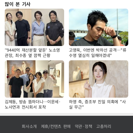
많이 본 기사
''9440억 재산분할 앞둔' 노소영
고영욱, 이번엔 박하선 공격…"류
관장, 최수종 옆 깜짝 근황
수영 열심히 일해야겠네"
김제동, 방송 뜸하더니…이문세·
하영 측, 증조부 친일 의혹에 "사
노사연과 전시회서 포착
실 무근"
회사소개
제휴/컨텐츠 판매
약관·정책
고충처리