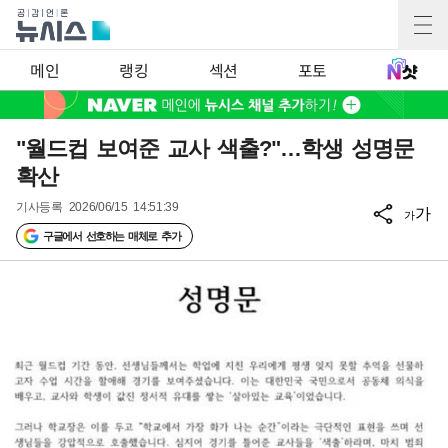
메인
랭킹
섹션
포토
"월드컵 보여준 교사 색출?"…학생 성명문
확산
기사등록
2026/06/15 14:51:39
가
가
구글에서 선호하는 매체로 추가