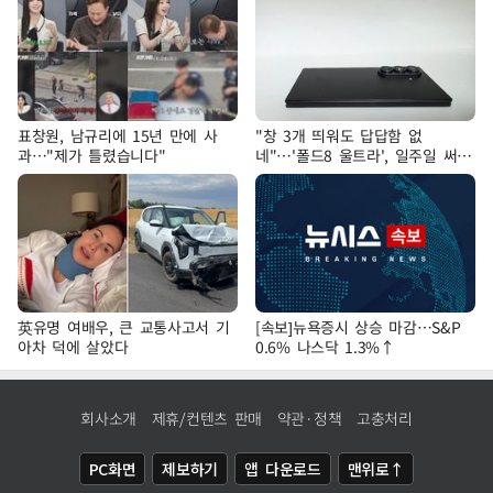
표창원, 남규리에 15년 만에 사
"창 3개 띄워도 답답함 없
과…"제가 틀렸습니다"
네"…'폴드8 울트라', 일주일 써보
니
英유명 여배우, 큰 교통사고서 기
[속보]뉴욕증시 상승 마감…S&P
아차 덕에 살았다
0.6% 나스닥 1.3%↑
회사소개
제휴/컨텐츠 판매
약관·정책
고충처리
PC화면
제보하기
앱 다운로드
맨위로↑