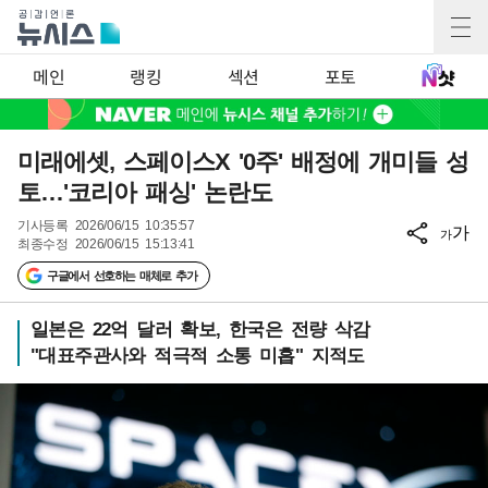
메인
랭킹
섹션
포토
미래에셋, 스페이스X '0주' 배정에 개미들 성
토…'코리아 패싱' 논란도
기사등록
2026/06/15 10:35:57
가
가
최종수정
2026/06/15 15:13:41
구글에서 선호하는 매체로 추가
일본은 22억 달러 확보, 한국은 전량 삭감
"대표주관사와 적극적 소통 미흡" 지적도