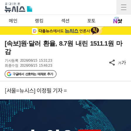
메인
랭킹
섹션
포토
[속보]원·달러 환율, 8.7원 내린 1511.1원 마
감
기사등록
2026/06/15 15:31:23
가
가
최종수정
2026/06/15 15:46:23
구글에서 선호하는 매체로 추가
[서울=뉴시스] 이정필 기자 =