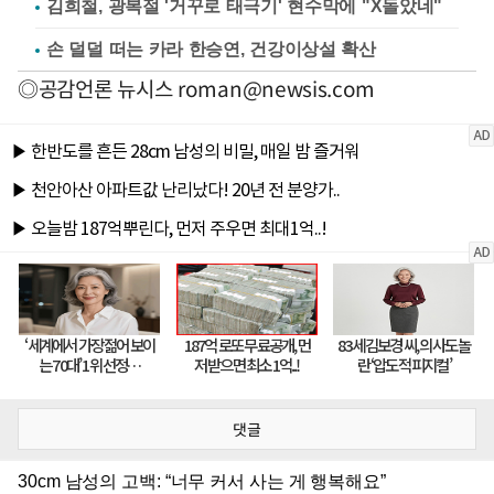
김희철, 광복절 '거꾸로 태극기' 현수막에 "X돌았네"
손 덜덜 떠는 카라 한승연, 건강이상설 확산
◎공감언론 뉴시스
roman@newsis.com
댓글