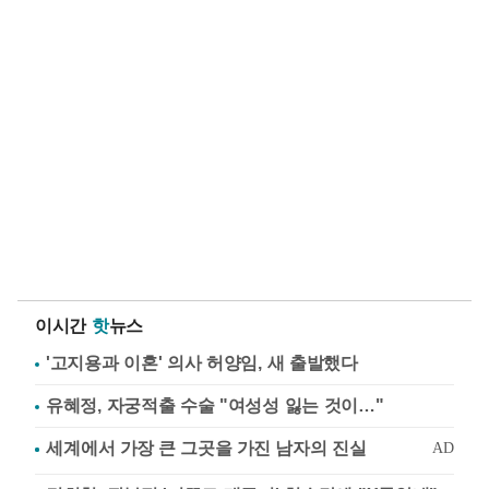
이시간
핫
뉴스
'고지용과 이혼' 의사 허양임, 새 출발했다
유혜정, 자궁적출 수술 "여성성 잃는 것이…"