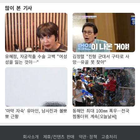
많이 본 기사
유혜정, 자궁적출 수술 고백 "여성
김정렬 "친형 군대서 구타로 사
성을 잃는 것이…"
망…유골 못 찾아"
'마약 자숙' 유아인, 남사친과 볼뽀
동해안 최대 100㎜ 폭우…전국
뽀 근황
찜통더위 계속[오늘날씨]
회사소개
제휴/컨텐츠 판매
약관·정책
고충처리