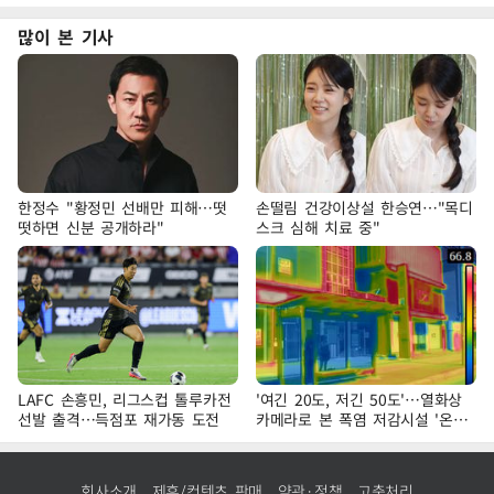
많이 본 기사
한정수 "황정민 선배만 피해…떳
손떨림 건강이상설 한승연…"목디
떳하면 신분 공개하라"
스크 심해 치료 중"
LAFC 손흥민, 리그스컵 톨루카전
'여긴 20도, 저긴 50도'…열화상
선발 출격…득점포 재가동 도전
카메라로 본 폭염 저감시설 '온도
차'
회사소개
제휴/컨텐츠 판매
약관·정책
고충처리