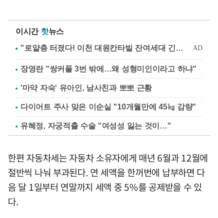
이시간
핫
뉴스
장영란 "쌍커풀 3번 밖에…왜 성형미인이라고 하냐"
'마약 자숙' 유아인, 남사친과 뽀뽀 근황
다이어트 주사 맞은 이순실 "10개월만에 45㎏ 감량"
유혜정, 자궁적출 수술 "여성성 잃는 것이…"
한편 자동차세는 자동차 소유자에게 매년 6월과 12월에
절반씩 나눠 부과된다. 연 세액을 한꺼번에 납부하면 다
음 달 1일부터 연말까지 세액 중 5%를 공제받을 수 있
다.