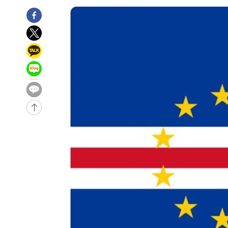
-9245초 전 >
외신들도 주목한 韓축구 파문…"국민적 공분에 수사 재개"
-9216초 전 >
11시간 압수수색에 성접대 파문까지…'쑥대밭' 된 축구협
-8238초 전 >
[속보]규제합리화위원회 부위원장에 김태유 서울대 공대 
태 후임
-4596초 전 >
[속보]국힘 윤리위, '돌려차기 발언' 진종오·서범수 징계 
1분 전 >
[속보] 7월 중국 수출 23.9%↑ 수입 27.5%↑…무역총액 25.
48분 전 >
[속보]'채상병 순직 책임' 임성근, 항소심도 징역 3년
-30760초 전 >
[속보]이 대통령 "부동산 공급 기존 사고방식 매달리지 
실천"
-29845초 전 >
이란, "오만과 '중앙 단일 루트' 합의…북쪽 인바운드·남
운드는 임시"
-21413초 전 >
"낮 기온 소폭 하락"…수도권 폭염중대경보, 폭염경보로
-21377초 전 >
[속보]이 대통령, '호우피해' 안동·의성 관할 4개 면 특
선포
-21340초 전 >
[단독]중수청 지원 검사들, 정원 초과 시 낮은 계급 임용
갈 수도
-19311초 전 >
낮 최고 37도 찜통더위…곳곳 소나기·강원 많은 비[내일
-17617초 전 >
SK하이닉스, 용인·청주 팹에 54조 투자…"AI 메모리 수
응"
-14473초 전 >
여자배구 이재영·이다영 자매, 아제르바이잔 투란VC 입
-13726초 전 >
외국인 심판 성 접대 7경기 들여다보니…한국 축구 '5승 2
-13460초 전 >
[속보]코스닥, 2.86포인트(0.36%) 내린 798.81마감