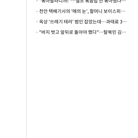
· "볶아달라니까!"…셀프 볶음밥 안 볶아줬다고 사장 폭행한 손님
· 천안 택배기사의 '매의 눈', 할머니 보이스피싱 피해 막아
· 옥상 '쓰레기 테러' 범인 잡았는데…과태료 3만원 처분에 숙박업주 허탈
· "바지 벗고 앞뒤로 돌아야 했다"…탈북민 김서아, 기쁨조 검사 수치심 회상