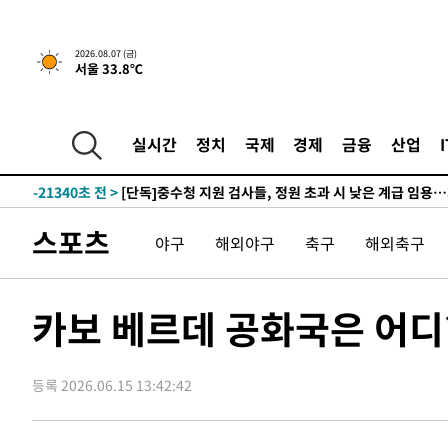
48분 전 >
[속보]'채상병 순직 책임' 임성근, 항소심도 징역 3년
2026.08.07 (금)
서울 33.8℃
-30760초 전 >
[속보]이 대통령 "부동산 공급 기존 사고방식 매달리지 
실천"
-29845초 전 >
이란, "오만과 '중앙 단일 루트' 합의…북쪽 인바운드·남
운드는 임시"
-21413초 전 >
"낮 기온 소폭 하락"…수도권 폭염중대경보, 폭염경보로
실시간
정치
국제
경제
금융
산업
-21377초 전 >
[속보]이 대통령, '호우피해' 안동·의성 관할 4개 면 특
선포
-21340초 전 >
[단독]중수청 지원 검사들, 정원 초과 시 낮은 계급 임용
갈 수도
-19311초 전 >
낮 최고 37도 찜통더위…곳곳 소나기·강원 많은 비[내일
스포츠
야구
해외야구
축구
해외축구
-17617초 전 >
SK하이닉스, 용인·청주 팹에 54조 투자…"AI 메모리 수
응"
-14473초 전 >
여자배구 이재영·이다영 자매, 아제르바이잔 투란VC 입
-13726초 전 >
외국인 심판 성 접대 7경기 들여다보니…한국 축구 '5승 2
카보 베르데 공화국은 어
-13460초 전 >
[속보]코스닥, 2.86포인트(0.36%) 내린 798.81마감
-13413초 전 >
[속보]코스피, 6200선 약보합…0.60% 내린 6258.77에
등록 2026.06.15 13:42:42
-13393초 전 >
[속보]원·달러 환율, 7.7원 내린 1416.1원 마감
-13282초 전 >
[속보] 노원서 40.1도 관측…서울, 2018년 이후 첫 40도
-10372초 전 >
[속보]종합특검, '계엄 수용공간 확보' 신용해 前교정본