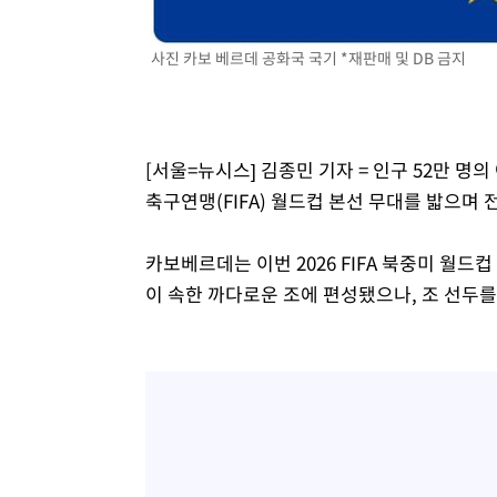
-13413초 전 >
[속보]코스피, 6200선 약보합…0.60% 내린 6258.77에
-13393초 전 >
[속보]원·달러 환율, 7.7원 내린 1416.1원 마감
사진 카보 베르데 공화국 국기 *재판매 및 DB 금지
-13282초 전 >
[속보] 노원서 40.1도 관측…서울, 2018년 이후 첫 40도
-10372초 전 >
[속보]종합특검, '계엄 수용공간 확보' 신용해 前교정본
-9245초 전 >
외신들도 주목한 韓축구 파문…"국민적 공분에 수사 재개"
[서울=뉴시스] 김종민 기자 = 인구 52만 
-9216초 전 >
11시간 압수수색에 성접대 파문까지…'쑥대밭' 된 축구협
축구연맹(FIFA) 월드컵 본선 무대를 밟으며
-8238초 전 >
[속보]규제합리화위원회 부위원장에 김태유 서울대 공대 
태 후임
-4596초 전 >
[속보]국힘 윤리위, '돌려차기 발언' 진종오·서범수 징계 
카보베르데는 이번 2026 FIFA 북중미 월드
1분 전 >
[속보] 7월 중국 수출 23.9%↑ 수입 27.5%↑…무역총액 25.
이 속한 까다로운 조에 편성됐으나, 조 선두를
48분 전 >
[속보]'채상병 순직 책임' 임성근, 항소심도 징역 3년