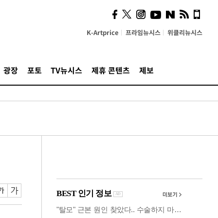
시, 스마트폰 액세서리에
NFC 더했다
K-Artprice
프라임뉴시스
위클리뉴시스
광장
포토
TV뉴시스
제휴 콘텐츠
제보