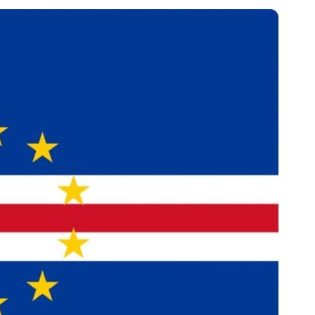
회
교수…이병
절차 개시
3%↑
말고 과감히
쪽 아웃바
 하향
별재난지역
…희망지 못
날씨]
요 선제 대
단
무'