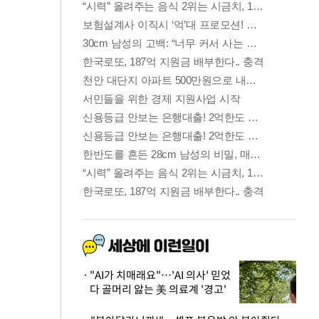
"AI가 치매래요"…'AI 의사' 믿었
다 골머리 앓는 美 의료계 '경고'