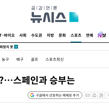
말고 과감히
쪽 아웃바
 하향
IT·바이오
사회
수도권
지방
문화
스포츠
연예
별재난지역
…희망지 못
날씨]
농구
배구
골프
스포츠최신
요 선제 대
단
무'
디?…스페인과 승부는
 마쳐
구글에서 선호하는 매체로 추가
부장 기소