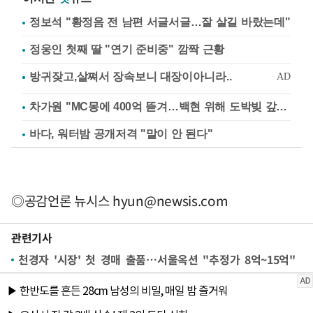
정보석 "황정음 전 남편 서글서글…잘 살길 바랐는데"
정웅인 첫째 딸 "연기 준비중" 깜짝 근황
차가원 "MC몽에 400억 뜯겨…백현 위해 도박빚 갚아줘"
바다, 워터밤 공개저격 "말이 안 된다"
◎공감언론 뉴시스
hyun@newsis.com
관련기사
천경자 '시장' 첫 경매 출품…서울옥션 "추정가 8억~15억"