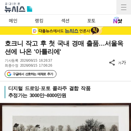
메인
랭킹
섹션
포토
호크니 작고 후 첫 국내 경매 출품…서울옥
션에 나온 '아틀리에'
기사등록
2026/06/15 16:26:37
가
가
최종수정
2026/06/15 17:06:26
구글에서 선호하는 매체로 추가
디지털 드로잉·포토 콜라주 결합 작품
추정가는 3000만~8000만원