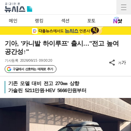
메인
랭킹
섹션
포토
기아, '카니발 하이루프' 출시…"전고 높여
공간성↑"
기사등록
2026/06/15 09:00:20
가
가
구글에서 선호하는 매체로 추가
기존 모델 대비 전고 270㎜ 상향
가솔린 5211만원·HEV 5666만원부터