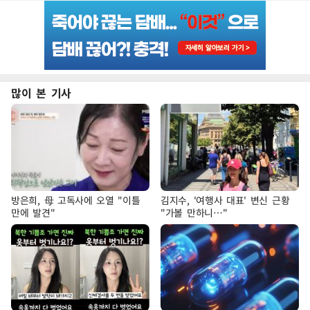
많이 본 기사
방은희, 母 고독사에 오열 "이틀
김지수, '여행사 대표' 변신 근황
만에 발견"
"가볼 만하니…"