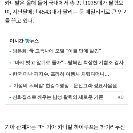
카니발은 올해 들어 국내에서 총 2만3935대가 팔렸으
며, 지난달에만 4543대가 팔리는 등 패밀리카로 큰 인기
를 끌고 있다.
이시간
핫
뉴스
방은희, 母 고독사에 오열 "이틀 만에 발견"
"바지 벗고 앞뒤로 돌아"…탈북민 회상한 기쁨조 검사
한국 떠난 김지수, 프라하 여행사 차렸다더니…
'가성비 워터밤' 한강수영장…문신고객·성묘사음원 민원
기아 관계자는 "더 기아 카니발 하이루프는 하이리무진